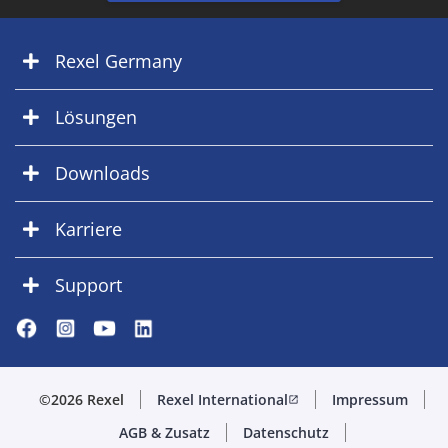
Rexel Germany
Lösungen
Downloads
Karriere
Support
©2026 Rexel
Rexel International
Impressum
open_in_new
AGB & Zusatz
Datenschutz