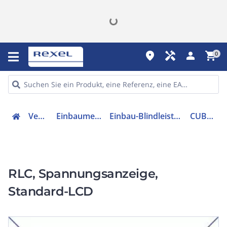
place
handyman
person
shopping_cart
0
Verteiler
Einbaumessgeräte
Einbau-Blindleistungsmesser
CUB5VR00
RLC, Spannungsanzeige,
Standard-LCD