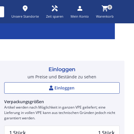
place
handyman
person
shopping_cart
0
Unsere Standorte
Zeit sparen
Mein Konto
Warenkorb
Kernsortiment
Kampagnen
Aktionen
workspace_premium
auto_awesome
percent_discount
Einloggen
um Preise und Bestände zu sehen
Einloggen
Verpackungsgrößen
Artikel werden nach Möglichkeit in ganzen VPE geliefert; eine
Lieferung in vollen VPE kann aus technischen Gründen jedoch nicht
garantiert werden.
1 Stück
1 Stück