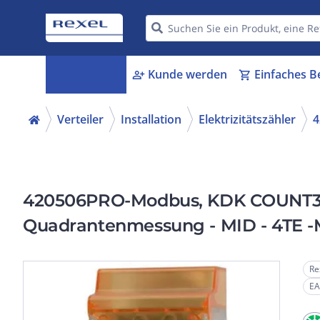
Kategorien
Kunde werden
Einfaches B
menu_book
person_add
shopping_cart
Verteiler
Installation
Elektrizitätszähler
4
420506PRO-Modbus, KDK COUNT3 PR
Quadrantenmessung - MID - 4TE 
Re
EA