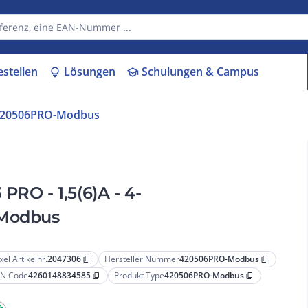
estellen
Lösungen
Schulungen & Campus
lightbulb
school
20506PRO-Modbus
O - 1,5(6)A - 4-
-Modbus
xel Artikelnr.
2047306
Hersteller Nummer
420506PRO-Modbus
content_copy
content_copy
N Code
4260148834585
Produkt Type
420506PRO-Modbus
content_copy
content_copy