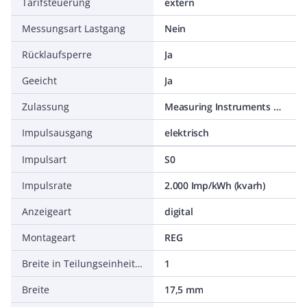
Tarifsteuerung
extern
Messungsart Lastgang
Nein
Rücklaufsperre
Ja
Geeicht
Ja
Zulassung
Measuring Instruments Directive
Impulsausgang
elektrisch
Impulsart
S0
Impulsrate
2.000 Imp/kWh (kvarh)
Anzeigeart
digital
Montageart
REG
Breite in Teilungseinheiten
1
Breite
17,5 mm