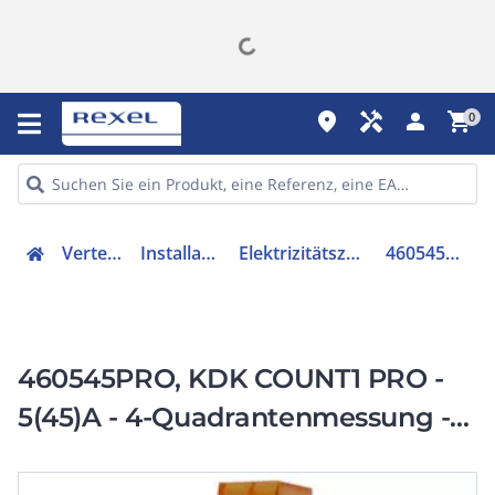
place
handyman
person
shopping_cart
0
Verteiler
Installation
Elektrizitätszähler
460545PRO
460545PRO, KDK COUNT1 PRO -
5(45)A - 4-Quadrantenmessung -
MID - 1TE