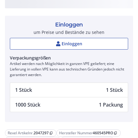
Einloggen
um Preise und Bestände zu sehen
Einloggen
Verpackungsgrößen
Artikel werden nach Möglichkeit in ganzen VPE geliefert; eine
Lieferung in vollen VPE kann aus technischen Gründen jedoch nicht
garantiert werden.
1 Stück
1 Stück
1000 Stück
1 Packung
Rexel Artikelnr.
2047297
Hersteller Nummer
460545PRO
content_copy
content_copy