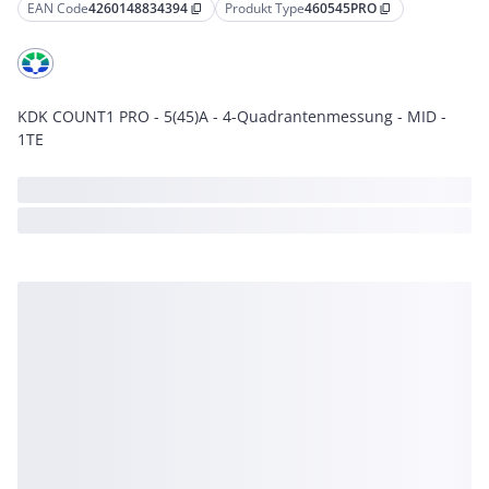
EAN Code
4260148834394
Produkt Type
460545PRO
content_copy
content_copy
KDK COUNT1 PRO - 5(45)A - 4-Quadrantenmessung - MID -
1TE