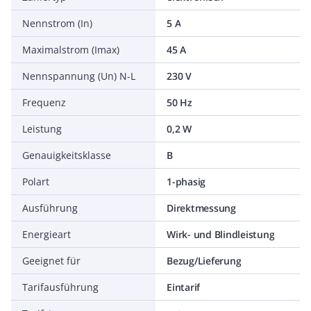
Nennstrom (In)
5 A
Maximalstrom (Imax)
45 A
Nennspannung (Un) N-L
230 V
Frequenz
50 Hz
Leistung
0,2 W
Genauigkeitsklasse
B
Polart
1-phasig
Ausführung
Direktmessung
Energieart
Wirk- und Blindleistung
Geeignet für
Bezug/Lieferung
Tarifausführung
Eintarif