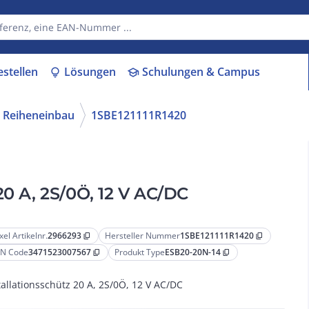
estellen
Lösungen
Schulungen & Campus
lightbulb
school
r Reiheneinbau
1SBE121111R1420
20 A, 2S/0Ö, 12 V AC/DC
xel Artikelnr.
2966293
Hersteller Nummer
1SBE121111R1420
content_copy
content_copy
N Code
3471523007567
Produkt Type
ESB20-20N-14
content_copy
content_copy
tallationsschütz 20 A, 2S/0Ö, 12 V AC/DC