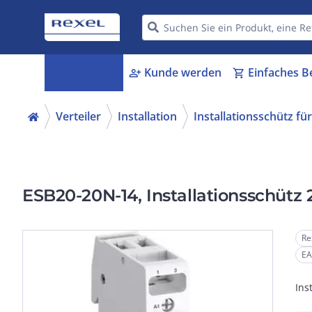
Kategorien
Kunde werden
Einfaches B
menu_book
person_add
shopping_cart
Verteiler
Installation
Installationsschütz fü
ESB20-20N-14, Installationsschütz 
Re
EA
Ins