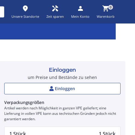
place
handyman
person
shopping_cart
0
Unsere Standorte
Zeit sparen
Mein Konto
Warenkorb
Kernsortiment
Kampagnen
Aktionen
workspace_premium
auto_awesome
percent_discount
Einloggen
um Preise und Bestände zu sehen
Einloggen
Verpackungsgrößen
Artikel werden nach Möglichkeit in ganzen VPE geliefert; eine
Lieferung in vollen VPE kann aus technischen Gründen jedoch nicht
garantiert werden.
1 Stück
1 Stück