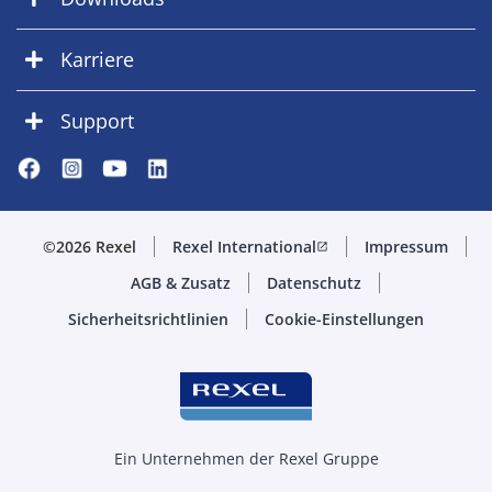
Karriere
Support
©2026 Rexel
Rexel International
Impressum
open_in_new
AGB & Zusatz
Datenschutz
Sicherheitsrichtlinien
Cookie-Einstellungen
Ein Unternehmen der Rexel Gruppe