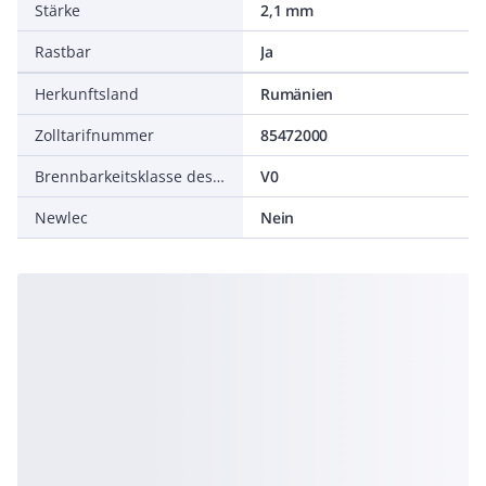
Stärke
2,1 mm
Rastbar
Ja
Herkunftsland
Rumänien
Zolltarifnummer
85472000
Brennbarkeitsklasse des Isolierstoffs nach UL94
V0
Newlec
Nein