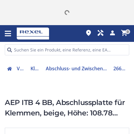
place
handyman
person
shopping_cart
0
Verteiler
Klemmen
Abschluss- und Zwischenplatte für Reihenklemme
2669110000
AEP ITB 4 BB, Abschlussplatte für
Klemmen, beige, Höhe: 108.78
mm, Breite: 3 mm, V-0, Wemid,
rastbar: Ja