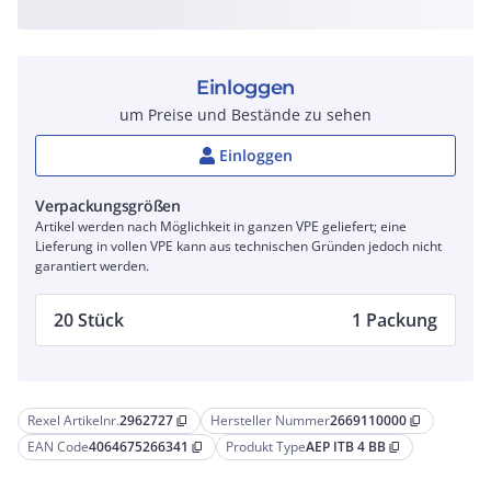
Einloggen
um Preise und Bestände zu sehen
Einloggen
Verpackungsgrößen
Artikel werden nach Möglichkeit in ganzen VPE geliefert; eine
Lieferung in vollen VPE kann aus technischen Gründen jedoch nicht
garantiert werden.
20 Stück
1 Packung
Rexel Artikelnr.
2962727
Hersteller Nummer
2669110000
content_copy
content_copy
EAN Code
4064675266341
Produkt Type
AEP ITB 4 BB
content_copy
content_copy