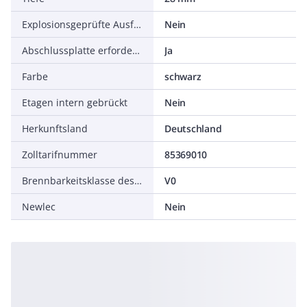
Explosionsgeprüfte Ausführung Ex e
Nein
Abschlussplatte erforderlich
Ja
Farbe
schwarz
Etagen intern gebrückt
Nein
Herkunftsland
Deutschland
Zolltarifnummer
85369010
Brennbarkeitsklasse des Isolierstoffs nach UL94
V0
Newlec
Nein