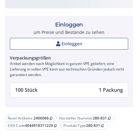
Einloggen
um Preise und Bestände zu sehen
Einloggen
Verpackungsgrößen
Artikel werden nach Möglichkeit in ganzen VPE geliefert; eine
Lieferung in vollen VPE kann aus technischen Gründen jedoch nicht
garantiert werden.
100 Stück
1 Packung
Rexel Artikelnr.
2406066
Hersteller Nummer
280-831
content_copy
content_copy
EAN Code
4044918311229
Produkt Type
280-831
content_copy
content_copy