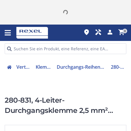
place
handyman
person
shopping_cart
0
Verteiler
Klemmen
Durchgangs-Reihenklemme
280-831
280-831, 4-Leiter-
Durchgangsklemme 2,5 mm²
schwarz