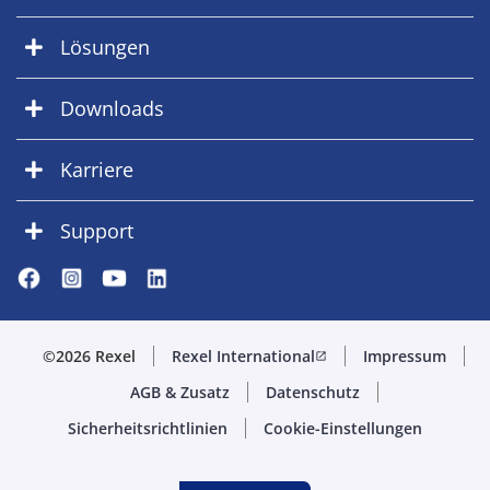
Lösungen
Downloads
Karriere
Support
©2026 Rexel
Rexel International
Impressum
open_in_new
AGB & Zusatz
Datenschutz
Sicherheitsrichtlinien
Cookie-Einstellungen