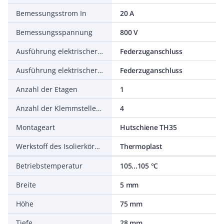
Bemessungsstrom In
20 A
Bemessungsspannung
800 V
Ausführung elektrischer Anschluss 1
Federzuganschluss
Ausführung elektrischer Anschluss 2
Federzuganschluss
Anzahl der Etagen
1
Anzahl der Klemmstellen je Etage
4
Montageart
Hutschiene TH35
Werkstoff des Isolierkörpers
Thermoplast
Betriebstemperatur
105...105 °C
Breite
5 mm
Höhe
75 mm
Tiefe
28 mm