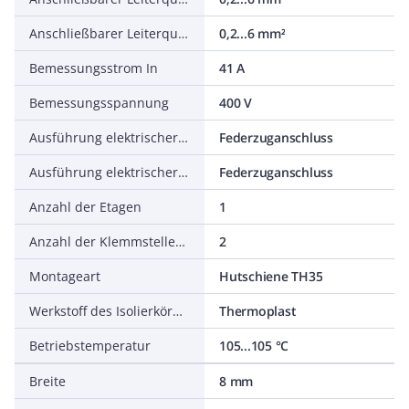
Anschließbarer Leiterquerschnitt mehrdrähtig
0,2...6 mm²
Bemessungsstrom In
41 A
Bemessungsspannung
400 V
Ausführung elektrischer Anschluss 1
Federzuganschluss
Ausführung elektrischer Anschluss 2
Federzuganschluss
Anzahl der Etagen
1
Anzahl der Klemmstellen je Etage
2
Montageart
Hutschiene TH35
Werkstoff des Isolierkörpers
Thermoplast
Betriebstemperatur
105...105 °C
Breite
8 mm