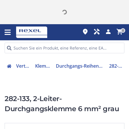
place
handyman
person
shopping_cart
0
Verteiler
Klemmen
Durchgangs-Reihenklemme
282-133
282-133, 2-Leiter-
Durchgangsklemme 6 mm² grau