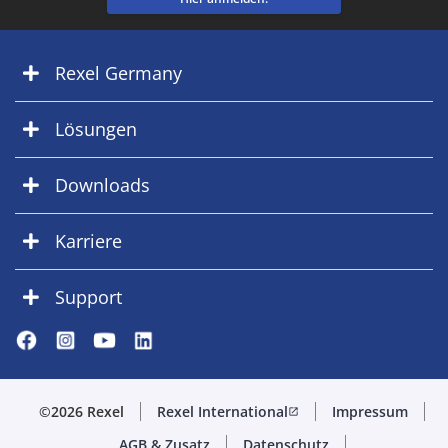
Rexel Germany
Lösungen
Downloads
Karriere
Support
©2026 Rexel
Rexel International
Impressum
open_in_new
AGB & Zusatz
Datenschutz