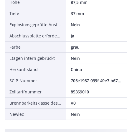
Höhe
87,5 mm
Tiefe
37 mm
Explosionsgeprüfte Ausführung Ex e
Nein
Abschlussplatte erforderlich
Ja
Farbe
grau
Etagen intern gebrückt
Nein
Herkunftsland
China
SCIP-Nummer
705e1987-099f-49e7-b679-7ee1b9eaea52
Zolltarifnummer
85369010
Brennbarkeitsklasse des Isolierstoffs nach UL94
V0
Newlec
Nein