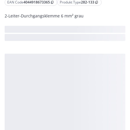
EAN Code
4044918673365
Produkt Type
282-133
content_copy
content_copy
2-Leiter-Durchgangsklemme 6 mm² grau