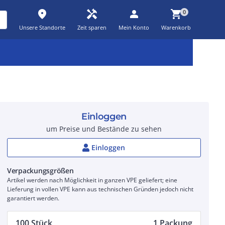
place
handyman
person
shopping_cart
0
Unsere Standorte
Zeit sparen
Mein Konto
Warenkorb
Kernsortiment
Kampagnen
Aktionen
workspace_premium
auto_awesome
percent_discount
Einloggen
um Preise und Bestände zu sehen
Einloggen
Verpackungsgrößen
Artikel werden nach Möglichkeit in ganzen VPE geliefert; eine
Lieferung in vollen VPE kann aus technischen Gründen jedoch nicht
garantiert werden.
100 Stück
1 Packung