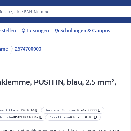
estellen
Lösungen
Schulungen & Campus
lightbulb
school
mme
2674700000
klemme, PUSH IN, blau, 2.5 mm²,
xel Artikelnr.
2961614
Hersteller Nummer
2674700000
content_copy
content_copy
N Code
4050118716047
Produkt Type
A2C 2.5 DL BL
content_copy
content_copy
chgangs-Reihenklemme, PUSH IN, blau, 2.5 mm², 24 A, 800 V,