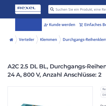
Kategorien
Kunde werden
Einfaches B
menu_book
person_add
shopping_cart
Verteiler
Klemmen
Durchgangs-Reihenkle
A2C 2.5 DL BL, Durchgangs-Reihen
24 A, 800 V, Anzahl Anschlüsse: 2
Re
EA
Dur