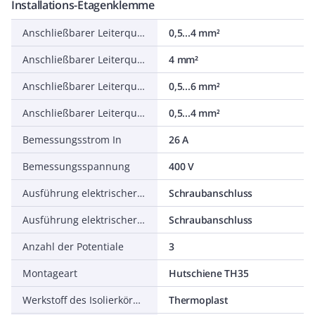
Installations-Etagenklemme
Anschließbarer Leiterquerschnitt feindrähtig ohne Aderendhülse
0,5...4 mm²
Anschließbarer Leiterquerschnitt feindrähtig mit Aderendhülse
4 mm²
Anschließbarer Leiterquerschnitt eindrähtig
0,5...6 mm²
Anschließbarer Leiterquerschnitt mehrdrähtig
0,5...4 mm²
Bemessungsstrom In
26 A
Bemessungsspannung
400 V
Ausführung elektrischer Anschluss 1
Schraubanschluss
Ausführung elektrischer Anschluss 2
Schraubanschluss
Anzahl der Potentiale
3
Montageart
Hutschiene TH35
Werkstoff des Isolierkörpers
Thermoplast