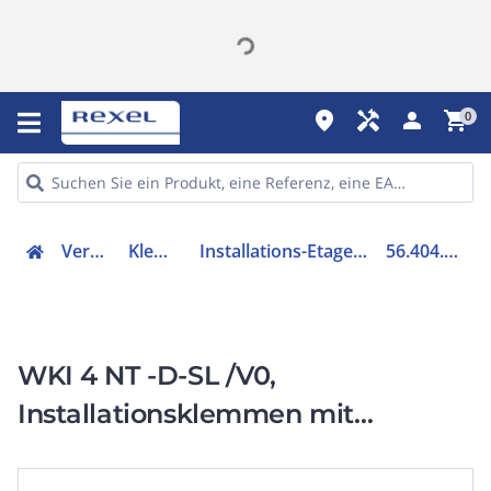
place
handyman
person
shopping_cart
0
Verteiler
Klemmen
Installations-Etagenklemme
56.404.9555.0
WKI 4 NT -D-SL /V0,
Installationsklemmen mit
Schraubanschluss WKI 4 NT -D-SL
/V0