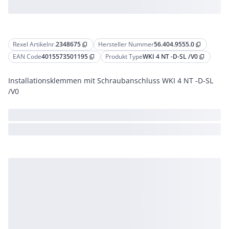
Rexel Artikelnr.
2348675
Hersteller Nummer
56.404.9555.0
content_copy
content_copy
EAN Code
4015573501195
Produkt Type
WKI 4 NT -D-SL /V0
content_copy
content_copy
Installationsklemmen mit Schraubanschluss WKI 4 NT -D-SL
/V0