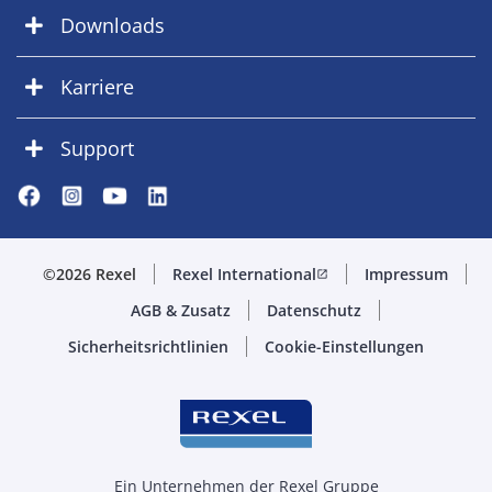
Downloads
Karriere
Support
©2026 Rexel
Rexel International
Impressum
open_in_new
AGB & Zusatz
Datenschutz
Sicherheitsrichtlinien
Cookie-Einstellungen
Ein Unternehmen der Rexel Gruppe