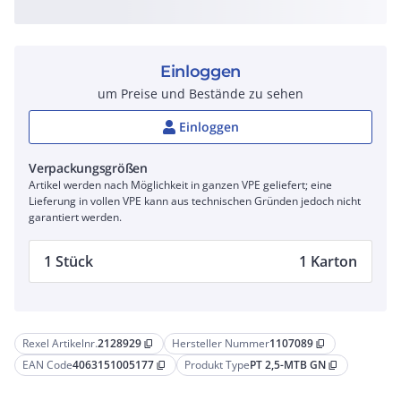
Einloggen
um Preise und Bestände zu sehen
Einloggen
Verpackungsgrößen
Artikel werden nach Möglichkeit in ganzen VPE geliefert; eine
Lieferung in vollen VPE kann aus technischen Gründen jedoch nicht
garantiert werden.
1 Stück
1 Karton
Rexel Artikelnr.
2128929
Hersteller Nummer
1107089
content_copy
content_copy
EAN Code
4063151005177
Produkt Type
PT 2,5-MTB GN
content_copy
content_copy