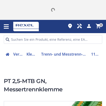
place
handyman
person
shopping_cart
0
Verteiler
Klemmen
Trenn- und Messtrenn-Reihenklemme
1107089
PT 2,5-MTB GN,
Messertrennklemme