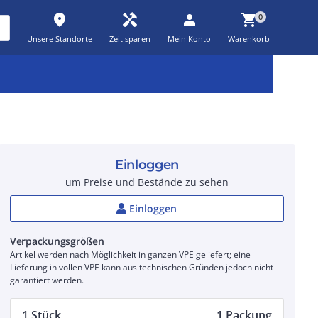
place
handyman
person
shopping_cart
0
Unsere Standorte
Zeit sparen
Mein Konto
Warenkorb
Kernsortiment
Kampagnen
Aktionen
workspace_premium
auto_awesome
percent_discount
Einloggen
um Preise und Bestände zu sehen
Einloggen
Verpackungsgrößen
Artikel werden nach Möglichkeit in ganzen VPE geliefert; eine
Lieferung in vollen VPE kann aus technischen Gründen jedoch nicht
garantiert werden.
1 Stück
1 Packung