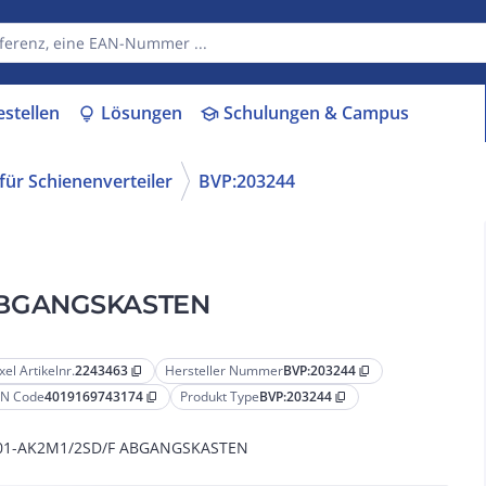
estellen
Lösungen
Schulungen & Campus
lightbulb
school
ür Schienenverteiler
BVP:203244
 ABGANGSKASTEN
xel Artikelnr.
2243463
Hersteller Nummer
BVP:203244
content_copy
content_copy
N Code
4019169743174
Produkt Type
BVP:203244
content_copy
content_copy
01-AK2M1/2SD/F ABGANGSKASTEN