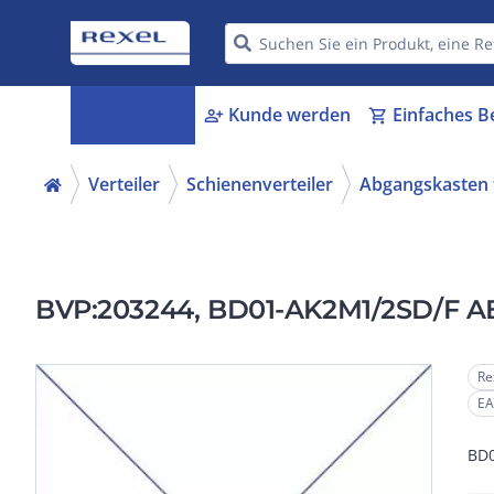
Kategorien
Kunde werden
Einfaches B
menu_book
person_add
shopping_cart
Verteiler
Schienenverteiler
Abgangskasten f
BVP:203244, BD01-AK2M1/2SD/F
Re
EA
BD