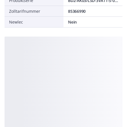
Produktserie
BD2-AK03/LSD-3VA11-S-063-3-TM240
Zolltarifnummer
85366990
Newlec
Nein