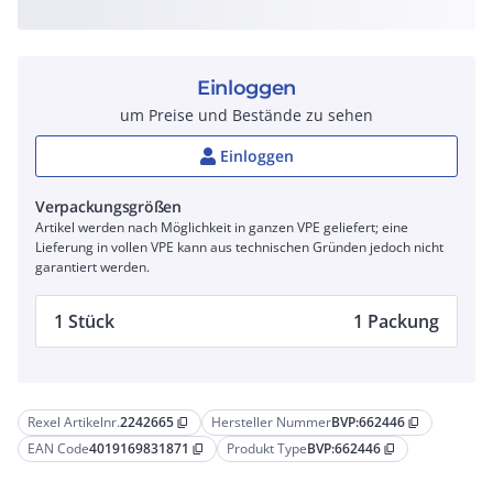
Einloggen
um Preise und Bestände zu sehen
Einloggen
Verpackungsgrößen
Artikel werden nach Möglichkeit in ganzen VPE geliefert; eine
Lieferung in vollen VPE kann aus technischen Gründen jedoch nicht
garantiert werden.
1 Stück
1 Packung
Rexel Artikelnr.
2242665
Hersteller Nummer
BVP:662446
content_copy
content_copy
EAN Code
4019169831871
Produkt Type
BVP:662446
content_copy
content_copy