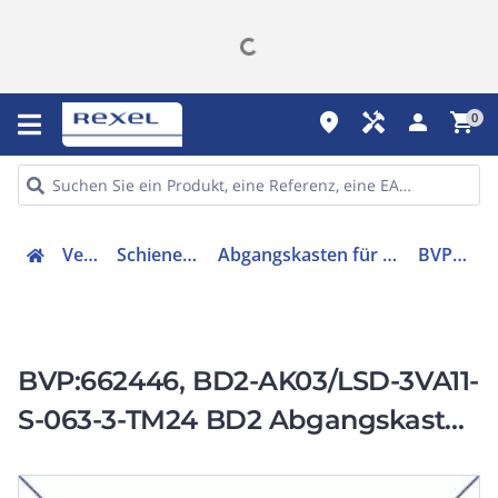
place
handyman
person
shopping_cart
0
Verteiler
Schienenverteiler
Abgangskasten für Schienenverteiler
BVP:662446
BVP:662446, BD2-AK03/LSD-3VA11-
S-063-3-TM24 BD2 Abgangskasten
Mit Leistungsschalter 63A / 3VA11 /
3 polig / Thermomagnetischer