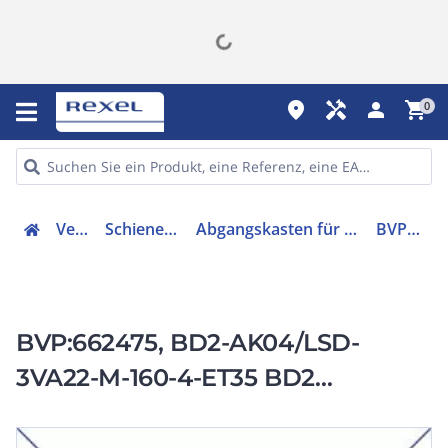
place
handyman
person
shopping_cart
0
Verteiler
Schienenverteiler
Abgangskasten für Schienenverteiler
BVP:662475
BVP:662475, BD2-AK04/LSD-
3VA22-M-160-4-ET35 BD2
Abgangskasten Mit
Leistungsschalter 160A / 3VA22 / 4