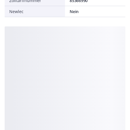
Zolltarifnummer
85366990
Newlec
Nein