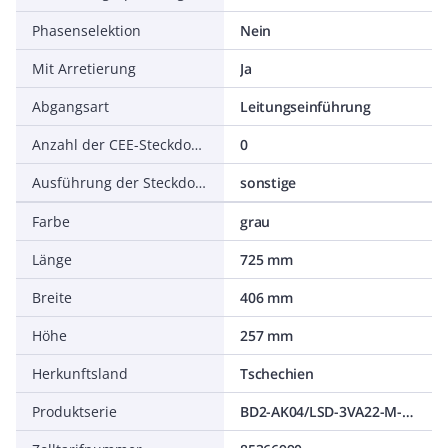
Phasenselektion
Nein
Mit Arretierung
Ja
Abgangsart
Leitungseinführung
Anzahl der CEE-Steckdosen (IEC 60309)
0
Ausführung der Steckdosen
sonstige
Farbe
grau
Länge
725 mm
Breite
406 mm
Höhe
257 mm
Herkunftsland
Tschechien
Produktserie
BD2-AK04/LSD-3VA22-M-160-4-ET350