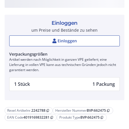
Einloggen
um Preise und Bestände zu sehen
Einloggen
Verpackungsgrößen
Artikel werden nach Möglichkeit in ganzen VPE geliefert; eine
Lieferung in vollen VPE kann aus technischen Gründen jedoch nicht
garantiert werden.
1 Stück
1 Packung
Rexel Artikelnr.
2242788
Hersteller Nummer
BVP:662475
content_copy
content_copy
EAN Code
4019169832281
Produkt Type
BVP:662475
content_copy
content_copy