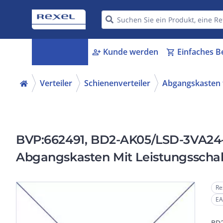
Kategorien
Kunde werden
Einfaches B
menu_book
person_add
shopping_cart
Verteiler
Schienenverteiler
Abgangskasten f
BVP:662491, BD2-AK05/LSD-3VA24
Abgangskasten Mit Leistungsschalt
Elektronischer Auslöser Mit Drehan
Re
EA
BD2