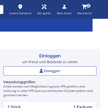
place
handyman
person
shopping_cart
0
Unsere Standorte
Zeit sparen
Mein Konto
Warenkorb
Kernsortiment
Kampagnen
Aktionen
workspace_premium
auto_awesome
percent_discount
Einloggen
um Preise und Bestände zu sehen
Einloggen
Verpackungsgrößen
Artikel werden nach Möglichkeit in ganzen VPE geliefert; eine
Lieferung in vollen VPE kann aus technischen Gründen jedoch nicht
garantiert werden.
1 Stück
1 Packung