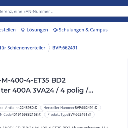
estellen
Lösungen
Schulungen & Campus
lightbulb
school
ür Schienenverteiler
BVP:662491
-M-400-4-ET35 BD2
er 400A 3VA24 / 4 polig /
trieb Schaltvermög...
xel Artikelnr.
2243980
Hersteller Nummer
BVP:662491
content_copy
content_copy
N Code
4019169832168
Produkt Type
BVP:662491
content_copy
content_copy
-AK05/LSD-3VA24-M-400-4-ET35 BD2 Abgangskasten Mit