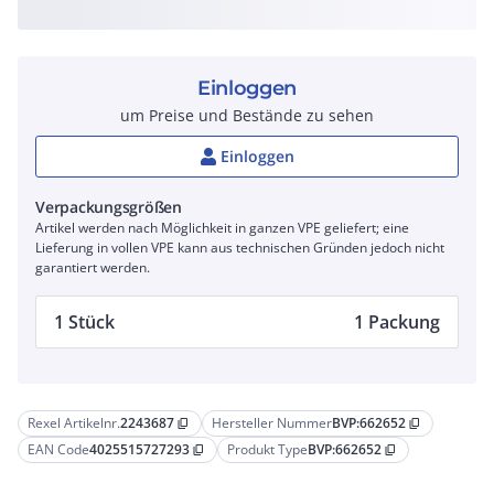
Einloggen
um Preise und Bestände zu sehen
Einloggen
Verpackungsgrößen
Artikel werden nach Möglichkeit in ganzen VPE geliefert; eine
Lieferung in vollen VPE kann aus technischen Gründen jedoch nicht
garantiert werden.
1 Stück
1 Packung
Rexel Artikelnr.
2243687
Hersteller Nummer
BVP:662652
content_copy
content_copy
EAN Code
4025515727293
Produkt Type
BVP:662652
content_copy
content_copy