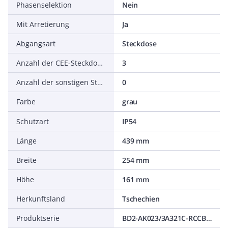
Phasenselektion
Nein
Mit Arretierung
Ja
Abgangsart
Steckdose
Anzahl der CEE-Steckdosen (IEC 60309)
3
Anzahl der sonstigen Steckdosen
0
Farbe
grau
Schutzart
IP54
Länge
439 mm
Breite
254 mm
Höhe
161 mm
Herkunftsland
Tschechien
Produktserie
BD2-AK023/3A321C-RCCB-3CEE323