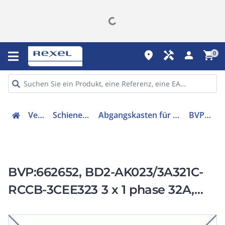
place
handyman
person
shopping_cart
0
Verteiler
Schienenverteiler
Abgangskasten für Schienenverteiler
BVP:662652
BVP:662652, BD2-AK023/3A321C-
RCCB-3CEE323 3 x 1 phase 32A,
230V + RCCB on DIN rail + 3 x
CEE323