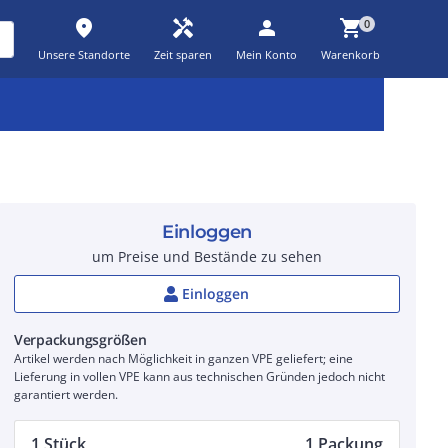
place
handyman
person
shopping_cart
0
Unsere Standorte
Zeit sparen
Mein Konto
Warenkorb
Kernsortiment
Kampagnen
Aktionen
workspace_premium
auto_awesome
percent_discount
Einloggen
um Preise und Bestände zu sehen
Einloggen
Verpackungsgrößen
Artikel werden nach Möglichkeit in ganzen VPE geliefert; eine
Lieferung in vollen VPE kann aus technischen Gründen jedoch nicht
garantiert werden.
1 Stück
1 Packung