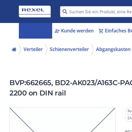
Kategorien
Kunde werden
Einfaches B
menu_book
person_add
shopping_cart
Verteiler
Schienenverteiler
Abgangskasten f
BVP:662665, BD2-AK023/A163C-PAC 
2200 on DIN rail
Re
EA
BD2