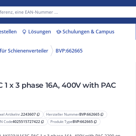
estellen
Lösungen
Schulungen & Campus
lightbulb
school
ür Schienenverteiler
BVP:662665
1 x 3 phase 16A, 400V with PAC
xel Artikelnr.
2243607
Hersteller Nummer
BVP:662665
content_copy
content_copy
N Code
4025515727422
Produkt Type
BVP:662665
content_copy
content_copy
-AK023/A163C-PAC 1 x 3 phase 16A, 400V with PAC 2200 on