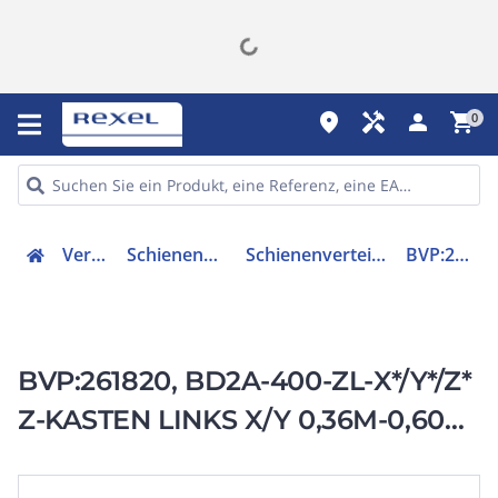
place
handyman
person
shopping_cart
0
Verteiler
Schienenverteiler
Schienenverteilereinheit
BVP:261820
BVP:261820, BD2A-400-ZL-X*/Y*/Z*
Z-KASTEN LINKS X/Y 0,36M-0,60M,
Z 0,14M-1,25M 160-400A