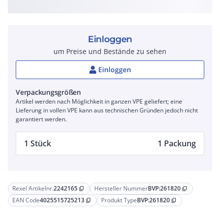
Einloggen
um Preise und Bestände zu sehen
Einloggen
Verpackungsgrößen
Artikel werden nach Möglichkeit in ganzen VPE geliefert; eine
Lieferung in vollen VPE kann aus technischen Gründen jedoch nicht
garantiert werden.
1 Stück
1 Packung
Rexel Artikelnr.
2242165
Hersteller Nummer
BVP:261820
content_copy
content_copy
EAN Code
4025515725213
Produkt Type
BVP:261820
content_copy
content_copy