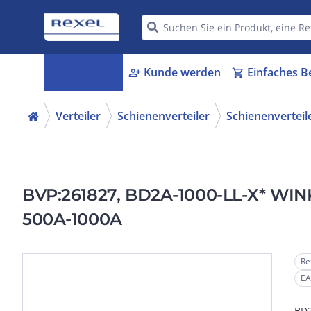
Kategorien
Kunde werden
Einfaches B
menu_book
person_add
shopping_cart
Verteiler
Schienenverteiler
Schienenverteil
BVP:261827, BD2A-1000-LL-X* WINK
500A-1000A
Re
EA
BD2