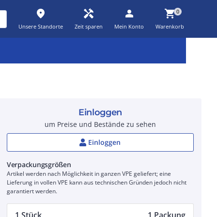
place
handyman
person
shopping_cart
0
Unsere Standorte
Zeit sparen
Mein Konto
Warenkorb
Kernsortiment
Kampagnen
Aktionen
workspace_premium
auto_awesome
percent_discount
Einloggen
um Preise und Bestände zu sehen
Einloggen
Verpackungsgrößen
Artikel werden nach Möglichkeit in ganzen VPE geliefert; eine
Lieferung in vollen VPE kann aus technischen Gründen jedoch nicht
garantiert werden.
1 Stück
1 Packung