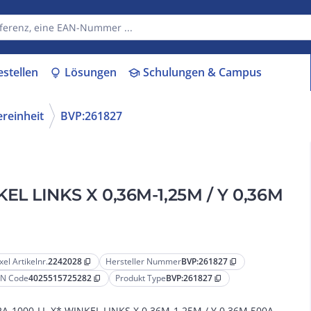
estellen
Lösungen
Schulungen & Campus
lightbulb
school
ereinheit
BVP:261827
EL LINKS X 0,36M-1,25M / Y 0,36M
xel Artikelnr.
2242028
Hersteller Nummer
BVP:261827
content_copy
content_copy
N Code
4025515725282
Produkt Type
BVP:261827
content_copy
content_copy
A-1000-LL-X* WINKEL LINKS X 0,36M-1,25M / Y 0,36M 500A-