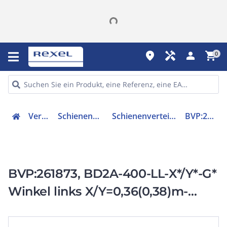
place
handyman
person
shopping_cart
0
Verteiler
Schienenverteiler
Schienenverteilereinheit
BVP:261873
BVP:261873, BD2A-400-LL-X*/Y*-G*
Winkel links X/Y=0,36(0,38)m-
1,25m 160A-400A Winkel 85°-175°