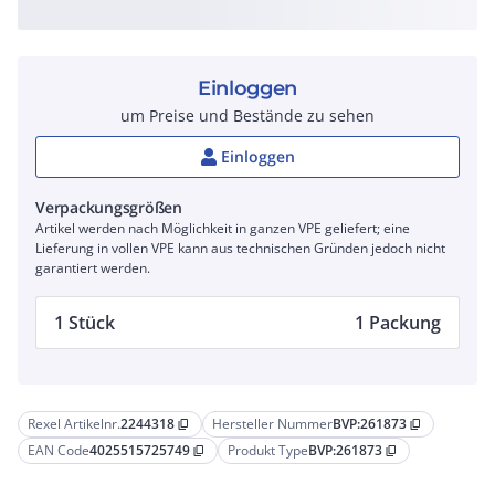
Einloggen
um Preise und Bestände zu sehen
Einloggen
Verpackungsgrößen
Artikel werden nach Möglichkeit in ganzen VPE geliefert; eine
Lieferung in vollen VPE kann aus technischen Gründen jedoch nicht
garantiert werden.
1 Stück
1 Packung
Rexel Artikelnr.
2244318
Hersteller Nummer
BVP:261873
content_copy
content_copy
EAN Code
4025515725749
Produkt Type
BVP:261873
content_copy
content_copy