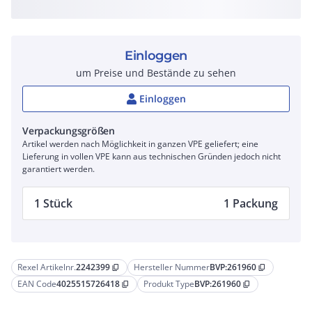
Einloggen
um Preise und Bestände zu sehen
Einloggen
Verpackungsgrößen
Artikel werden nach Möglichkeit in ganzen VPE geliefert; eine
Lieferung in vollen VPE kann aus technischen Gründen jedoch nicht
garantiert werden.
1 Stück
1 Packung
Rexel Artikelnr.
2242399
Hersteller Nummer
BVP:261960
content_copy
content_copy
EAN Code
4025515726418
Produkt Type
BVP:261960
content_copy
content_copy