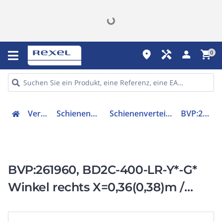
place
handyman
person
shopping_cart
0
Verteiler
Schienenverteiler
Schienenverteilereinheit
BVP:261960
BVP:261960, BD2C-400-LR-Y*-G*
Winkel rechts X=0,36(0,38)m /
Y=0,36(0,38)m-1,25m 160A-400A
Winkel 85°-175°