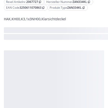
Rexel Artikelnr.
2067727
Hersteller Nummer
ZAN334KL
content_copy
content_copy
EAN Code
3250611070863
Produkt Type
ZAN334KL
content_copy
content_copy
HAK,KH00,K3,1x3NH00,Klarsichtdeckel