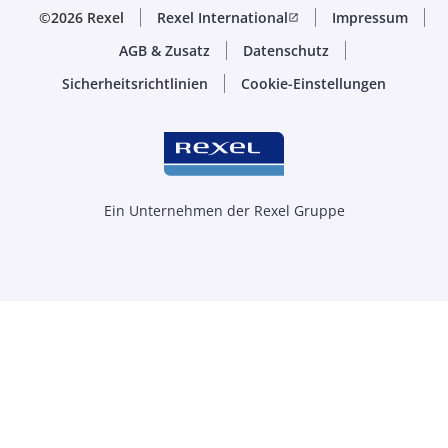
©2026 Rexel
Rexel International
Impressum
open_in_new
AGB & Zusatz
Datenschutz
Sicherheitsrichtlinien
Cookie-Einstellungen
Ein Unternehmen der Rexel Gruppe