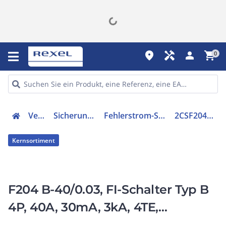
place
handyman
person
shopping_cart
0
Verteiler
Sicherungsmaterial
Fehlerstrom-Schutzschalter
2CSF204568R1400
Kernsortiment
F204 B-40/0.03, FI-Schalter Typ B
4P, 40A, 30mA, 3kA, 4TE,
allstromsensitiv, kurzzeitverzögert