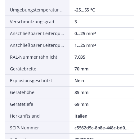
Umgebungstemperatur während des Betriebs
-25...55 °C
Verschmutzungsgrad
3
Anschließbarer Leiterquerschnitt mehrdrähtig
0...25 mm²
Anschließbarer Leiterquerschnitt eindrähtig
1...25 mm²
RAL-Nummer (ähnlich)
7.035
Gerätebreite
70 mm
Explosionsgeschützt
Nein
Gerätehöhe
85 mm
Gerätetiefe
69 mm
Herkunftsland
Italien
SCIP-Nummer
c5562d5c-8b8e-448c-bd0c-fa383d0276e9