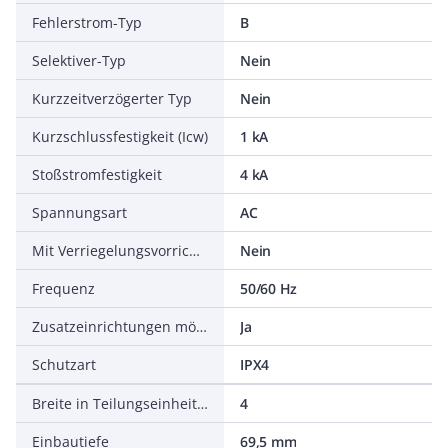
Fehlerstrom-Typ
B
Selektiver-Typ
Nein
Kurzzeitverzögerter Typ
Nein
Kurzschlussfestigkeit (Icw)
1 kA
Stoßstromfestigkeit
4 kA
Spannungsart
AC
Mit Verriegelungsvorrichtung
Nein
Frequenz
50/60 Hz
Zusatzeinrichtungen möglich
Ja
Schutzart
IPX4
Breite in Teilungseinheiten
4
Einbautiefe
69,5 mm