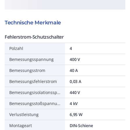
Technische Merkmale
Fehlerstrom-Schutzschalter
Polzahl
4
Bemessungsspannung
400 V
Bemessungsstrom
40 A
Bemessungsfehlerstrom
0,03 A
Bemessungsisolationsspannung Ui
440 V
Bemessungsstoßspannungsfestigkeit Uimp
4 kV
Verlustleistung
6,95 W
Montageart
DIN-Schiene