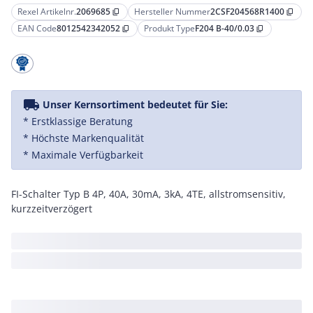
Rexel Artikelnr.
2069685
Hersteller Nummer
2CSF204568R1400
content_copy
content_copy
EAN Code
8012542342052
Produkt Type
F204 B-40/0.03
content_copy
content_copy
local_shipping
Unser Kernsortiment bedeutet für Sie:
* Erstklassige Beratung
* Höchste Markenqualität
* Maximale Verfügbarkeit
FI-Schalter Typ B 4P, 40A, 30mA, 3kA, 4TE, allstromsensitiv,
kurzzeitverzögert