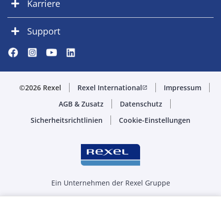
Karriere
Support
©2026 Rexel
Rexel International
Impressum
open_in_new
AGB & Zusatz
Datenschutz
Sicherheitsrichtlinien
Cookie-Einstellungen
Ein Unternehmen der Rexel Gruppe
Menge