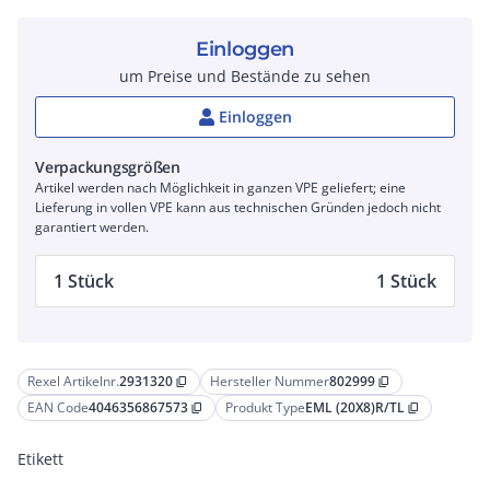
Einloggen
um Preise und Bestände zu sehen
Einloggen
Verpackungsgrößen
Artikel werden nach Möglichkeit in ganzen VPE geliefert; eine
Lieferung in vollen VPE kann aus technischen Gründen jedoch nicht
garantiert werden.
1 Stück
1 Stück
Rexel Artikelnr.
2931320
Hersteller Nummer
802999
content_copy
content_copy
EAN Code
4046356867573
Produkt Type
EML (20X8)R/TL
content_copy
content_copy
Etikett