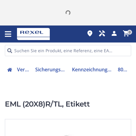
place
handyman
person
shopping_cart
0
Verteiler
Sicherungsmaterial
Kennzeichnungsmaterial
802999
EML (20X8)R/TL, Etikett