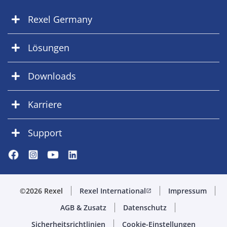
Rexel Germany
Lösungen
Downloads
Karriere
Support
©2026 Rexel
Rexel International
Impressum
open_in_new
AGB & Zusatz
Datenschutz
Sicherheitsrichtlinien
Cookie-Einstellungen