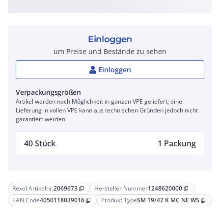
Einloggen
um Preise und Bestände zu sehen
Einloggen
Verpackungsgrößen
Artikel werden nach Möglichkeit in ganzen VPE geliefert; eine
Lieferung in vollen VPE kann aus technischen Gründen jedoch nicht
garantiert werden.
40 Stück
1 Packung
Rexel Artikelnr.
2069673
Hersteller Nummer
1248620000
content_copy
content_copy
EAN Code
4050118039016
Produkt Type
SM 19/42 K MC NE WS
content_copy
content_copy