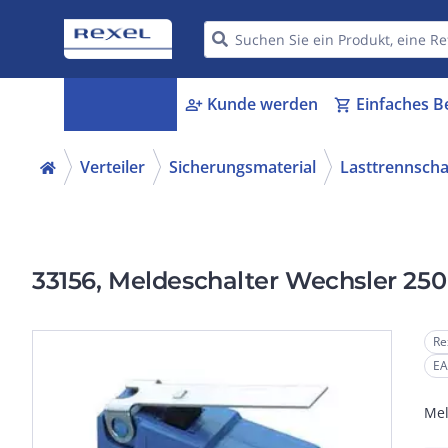
Kategorien
Kunde werden
Einfaches B
menu_book
person_add
shopping_cart
Verteiler
Sicherungsmaterial
Lasttrennscha
33156, Meldeschalter Wechsler 250 
Re
EA
Mel