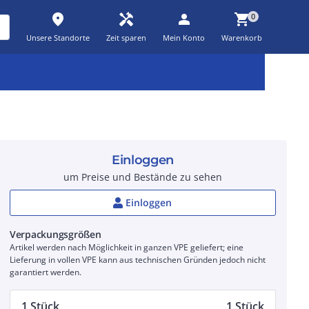
place
handyman
person
shopping_cart
0
Unsere Standorte
Zeit sparen
Mein Konto
Warenkorb
Kernsortiment
Kampagnen
Aktionen
workspace_premium
auto_awesome
percent_discount
Einloggen
um Preise und Bestände zu sehen
Einloggen
Verpackungsgrößen
Artikel werden nach Möglichkeit in ganzen VPE geliefert; eine
Lieferung in vollen VPE kann aus technischen Gründen jedoch nicht
garantiert werden.
1 Stück
1 Stück