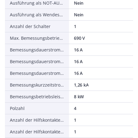
Ausführung als NOT-AUS-Einrichtung
Nein
Ausführung als Wendeschalter
Nein
Anzahl der Schalter
1
Max. Bemessungsbetriebsspannung Ue bei AC
690 V
Bemessungsdauerstrom Iu
16 A
Bemessungsdauerstrom bei AC-23, 400 V
16 A
Bemessungsdauerstrom bei AC-21, 400 V
16 A
Bemessungskurzzeitstromfestigkeit Icw
1,26 kA
Bemessungsbetriebsleistung bei AC-23, 400 V
8 kW
Polzahl
4
Anzahl der Hilfskontakte als Öffner
1
Anzahl der Hilfskontakte als Schließer
1