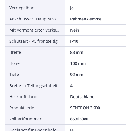
Verriegelbar
Ja
Anschlussart Hauptstromkreis
Rahmenklemme
Mit vormontierter Verkabelung
Nein
Schutzart (IP), frontseitig
IP10
Breite
83 mm
Höhe
100 mm
Tiefe
92 mm
Breite in Teilungseinheiten
4
Herkunftsland
Deutschland
Produktserie
SENTRON 3KD0
Zolltarifnummer
85365080
Geeignet für Bodenbefestigung
Ja