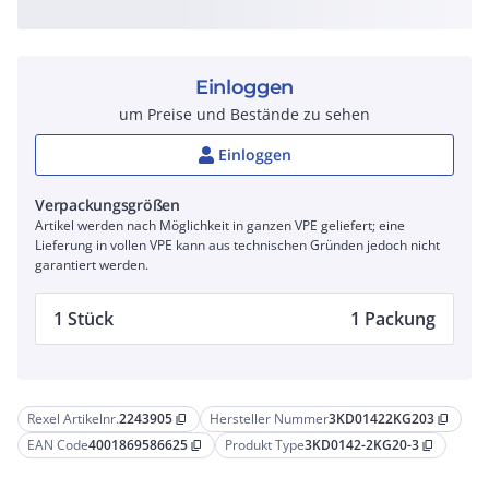
Einloggen
um Preise und Bestände zu sehen
Einloggen
Verpackungsgrößen
Artikel werden nach Möglichkeit in ganzen VPE geliefert; eine
Lieferung in vollen VPE kann aus technischen Gründen jedoch nicht
garantiert werden.
1 Stück
1 Packung
Rexel Artikelnr.
2243905
Hersteller Nummer
3KD01422KG203
content_copy
content_copy
EAN Code
4001869586625
Produkt Type
3KD0142-2KG20-3
content_copy
content_copy