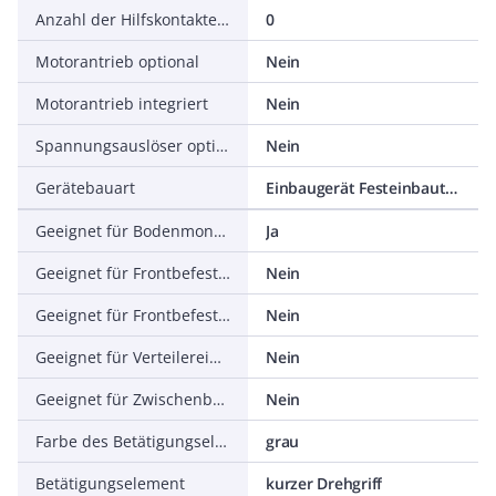
Anzahl der Hilfskontakte als Wechsler
0
Motorantrieb optional
Nein
Motorantrieb integriert
Nein
Spannungsauslöser optional
Nein
Gerätebauart
Einbaugerät Festeinbautechnik
Geeignet für Bodenmontage
Ja
Geeignet für Frontbefestigung 4-Loch
Nein
Geeignet für Frontbefestigung Zentral
Nein
Geeignet für Verteilereinbau
Nein
Geeignet für Zwischenbau
Nein
Farbe des Betätigungselements
grau
Betätigungselement
kurzer Drehgriff