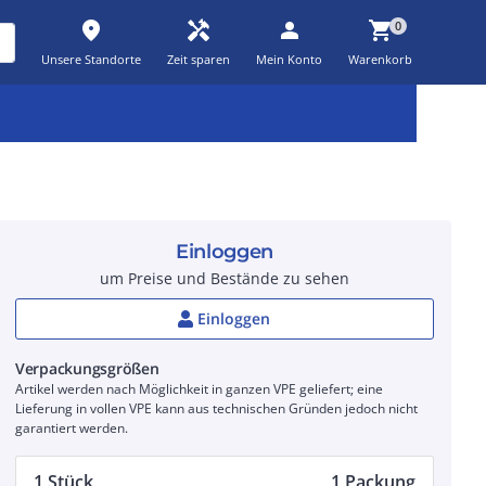
place
handyman
person
shopping_cart
0
Unsere Standorte
Zeit sparen
Mein Konto
Warenkorb
Kernsortiment
Kampagnen
Aktionen
workspace_premium
auto_awesome
percent_discount
Einloggen
um Preise und Bestände zu sehen
Einloggen
Verpackungsgrößen
Artikel werden nach Möglichkeit in ganzen VPE geliefert; eine
Lieferung in vollen VPE kann aus technischen Gründen jedoch nicht
garantiert werden.
1 Stück
1 Packung