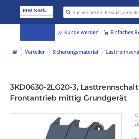
Kategorien
Kunde werden
Einfaches B
menu_book
person_add
shopping_cart
Verteiler
Sicherungsmaterial
Lasttrennscha
3KD0630-2LG20-3, Lasttrennschalter
Frontantrieb mittig Grundgerät
Re
EA
Las