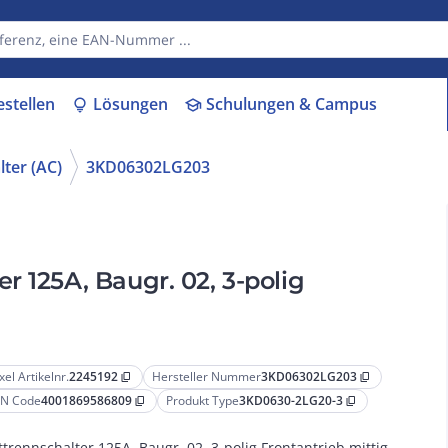
estellen
Lösungen
Schulungen & Campus
lightbulb
school
lter (AC)
3KD06302LG203
 125A, Baugr. 02, 3-polig
xel Artikelnr.
2245192
Hersteller Nummer
3KD06302LG203
content_copy
content_copy
N Code
4001869586809
Produkt Type
3KD0630-2LG20-3
content_copy
content_copy
ttrennschalter 125A, Baugr. 02, 3-polig Frontantrieb mittig