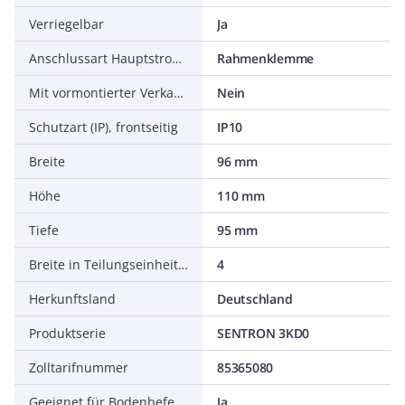
Verriegelbar
Ja
Anschlussart Hauptstromkreis
Rahmenklemme
Mit vormontierter Verkabelung
Nein
Schutzart (IP), frontseitig
IP10
Breite
96 mm
Höhe
110 mm
Tiefe
95 mm
Breite in Teilungseinheiten
4
Herkunftsland
Deutschland
Produktserie
SENTRON 3KD0
Zolltarifnummer
85365080
Geeignet für Bodenbefestigung
Ja