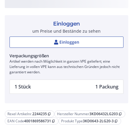
Einloggen
um Preise und Bestände zu sehen
Einloggen
Verpackungsgrößen
Artikel werden nach Möglichkeit in ganzen VPE geliefert; eine
Lieferung in vollen VPE kann aus technischen Gründen jedoch nicht
garantiert werden.
1 Stück
1 Packung
Rexel Artikelnr.
2244235
Hersteller Nummer
3KD06432LG203
content_copy
content_copy
EAN Code
4001869586731
Produkt Type
3KD0643-2LG20-3
content_copy
content_copy