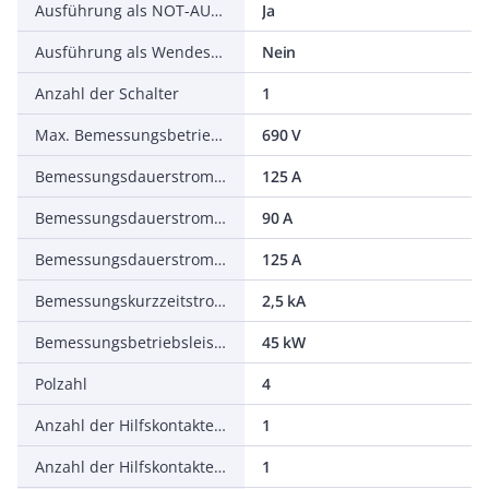
Ausführung als NOT-AUS-Einrichtung
Ja
Ausführung als Wendeschalter
Nein
Anzahl der Schalter
1
Max. Bemessungsbetriebsspannung Ue bei AC
690 V
Bemessungsdauerstrom Iu
125 A
Bemessungsdauerstrom bei AC-23, 400 V
90 A
Bemessungsdauerstrom bei AC-21, 400 V
125 A
Bemessungskurzzeitstromfestigkeit Icw
2,5 kA
Bemessungsbetriebsleistung bei AC-23, 400 V
45 kW
Polzahl
4
Anzahl der Hilfskontakte als Öffner
1
Anzahl der Hilfskontakte als Schließer
1