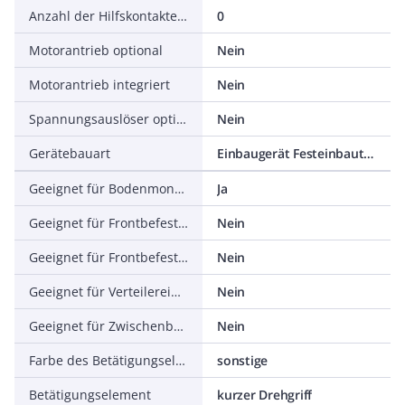
Anzahl der Hilfskontakte als Wechsler
0
Motorantrieb optional
Nein
Motorantrieb integriert
Nein
Spannungsauslöser optional
Nein
Gerätebauart
Einbaugerät Festeinbautechnik
Geeignet für Bodenmontage
Ja
Geeignet für Frontbefestigung 4-Loch
Nein
Geeignet für Frontbefestigung Zentral
Nein
Geeignet für Verteilereinbau
Nein
Geeignet für Zwischenbau
Nein
Farbe des Betätigungselements
sonstige
Betätigungselement
kurzer Drehgriff