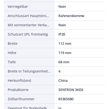
Verriegelbar
Nein
Anschlussart Hauptstromkreis
Rahmenklemme
Mit vormontierter Verkabelung
Nein
Schutzart (IP), frontseitig
IP20
Breite
112 mm
Höhe
119 mm
Tiefe
68 mm
Breite in Teilungseinheiten
4
Herkunftsland
China
Produktserie
SENTRON 3KD3
Zolltarifnummer
85365080
Geeignet für Bodenbefestigung
Ja