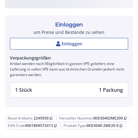
Einloggen
um Preise und Bestände zu sehen
Einloggen
Verpackungsgrößen
Artikel werden nach Möglichkeit in ganzen VPE geliefert; eine
Lieferung in vollen VPE kann aus technischen Gründen jedoch nicht
garantiert werden.
1 Stück
1 Packung
Rexel Artikelnr.
2245930
Hersteller Nummer
3KD30402ME200
content_copy
content_copy
EAN Code
4001869572413
Produkt Type
3KD3040-2ME20-0
content_copy
content_copy