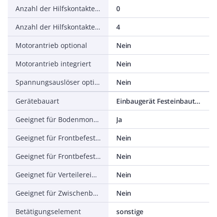
Anzahl der Hilfskontakte als Schließer
0
Anzahl der Hilfskontakte als Wechsler
4
Motorantrieb optional
Nein
Motorantrieb integriert
Nein
Spannungsauslöser optional
Nein
Gerätebauart
Einbaugerät Festeinbautechnik
Geeignet für Bodenmontage
Ja
Geeignet für Frontbefestigung 4-Loch
Nein
Geeignet für Frontbefestigung Zentral
Nein
Geeignet für Verteilereinbau
Nein
Geeignet für Zwischenbau
Nein
Betätigungselement
sonstige