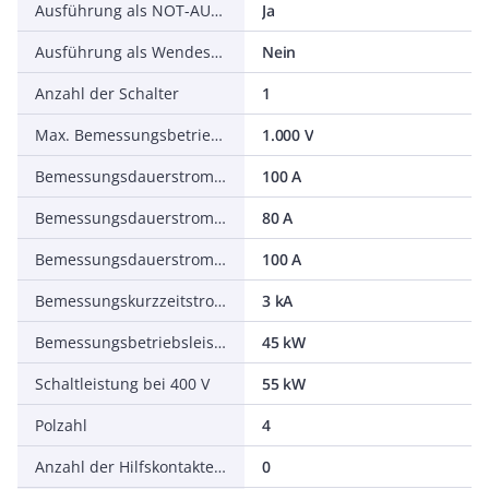
Ausführung als NOT-AUS-Einrichtung
Ja
Ausführung als Wendeschalter
Nein
Anzahl der Schalter
1
Max. Bemessungsbetriebsspannung Ue bei AC
1.000 V
Bemessungsdauerstrom Iu
100 A
Bemessungsdauerstrom bei AC-23, 400 V
80 A
Bemessungsdauerstrom bei AC-21, 400 V
100 A
Bemessungskurzzeitstromfestigkeit Icw
3 kA
Bemessungsbetriebsleistung bei AC-23, 400 V
45 kW
Schaltleistung bei 400 V
55 kW
Polzahl
4
Anzahl der Hilfskontakte als Öffner
0