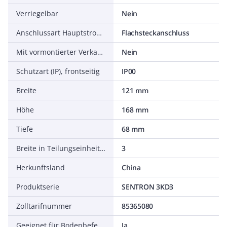
Verriegelbar
Nein
Anschlussart Hauptstromkreis
Flachsteckanschluss
Mit vormontierter Verkabelung
Nein
Schutzart (IP), frontseitig
IP00
Breite
121 mm
Höhe
168 mm
Tiefe
68 mm
Breite in Teilungseinheiten
3
Herkunftsland
China
Produktserie
SENTRON 3KD3
Zolltarifnummer
85365080
Geeignet für Bodenbefestigung
Ja