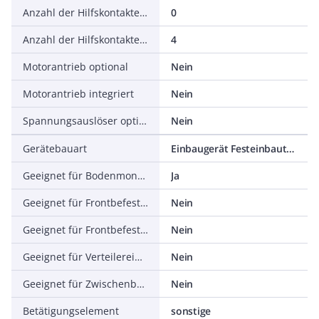
Anzahl der Hilfskontakte als Schließer
0
Anzahl der Hilfskontakte als Wechsler
4
Motorantrieb optional
Nein
Motorantrieb integriert
Nein
Spannungsauslöser optional
Nein
Gerätebauart
Einbaugerät Festeinbautechnik
Geeignet für Bodenmontage
Ja
Geeignet für Frontbefestigung 4-Loch
Nein
Geeignet für Frontbefestigung Zentral
Nein
Geeignet für Verteilereinbau
Nein
Geeignet für Zwischenbau
Nein
Betätigungselement
sonstige