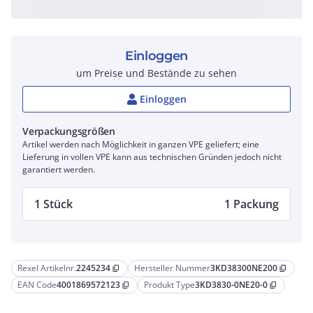
Einloggen
um Preise und Bestände zu sehen
Einloggen
Verpackungsgrößen
Artikel werden nach Möglichkeit in ganzen VPE geliefert; eine
Lieferung in vollen VPE kann aus technischen Gründen jedoch nicht
garantiert werden.
1 Stück
1 Packung
Rexel Artikelnr.
2245234
Hersteller Nummer
3KD38300NE200
content_copy
content_copy
EAN Code
4001869572123
Produkt Type
3KD3830-0NE20-0
content_copy
content_copy