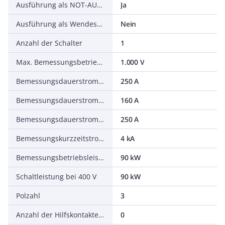
Ausführung als NOT-AUS-Einrichtung
Ja
Ausführung als Wendeschalter
Nein
Anzahl der Schalter
1
Max. Bemessungsbetriebsspannung Ue bei AC
1.000 V
Bemessungsdauerstrom Iu
250 A
Bemessungsdauerstrom bei AC-23, 400 V
160 A
Bemessungsdauerstrom bei AC-21, 400 V
250 A
Bemessungskurzzeitstromfestigkeit Icw
4 kA
Bemessungsbetriebsleistung bei AC-23, 400 V
90 kW
Schaltleistung bei 400 V
90 kW
Polzahl
3
Anzahl der Hilfskontakte als Öffner
0