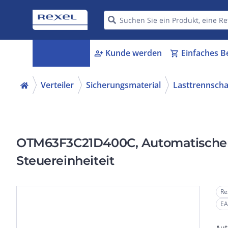
Kategorien
Kunde werden
Einfaches B
menu_book
person_add
shopping_cart
Verteiler
Sicherungsmaterial
Lasttrennscha
OTM63F3C21D400C, Automatischer 
Steuereinheiteit
Re
EA
Aut