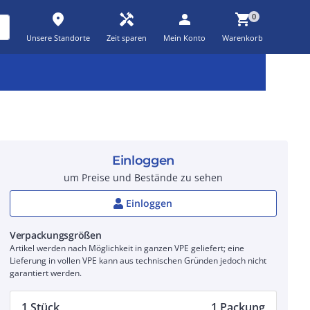
place
handyman
person
shopping_cart
0
Unsere Standorte
Zeit sparen
Mein Konto
Warenkorb
Kernsortiment
Kampagnen
Aktionen
workspace_premium
auto_awesome
percent_discount
Einloggen
um Preise und Bestände zu sehen
Einloggen
Verpackungsgrößen
Artikel werden nach Möglichkeit in ganzen VPE geliefert; eine
Lieferung in vollen VPE kann aus technischen Gründen jedoch nicht
garantiert werden.
1 Stück
1 Packung