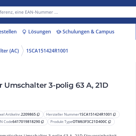
estellen
Lösungen
Schulungen & Campus
lightbulb
school
lter (AC)
1SCA151424R1001
Umschalter 3-polig 63 A, 21D
xel Artikelnr.
2209865
Hersteller Nummer
1SCA151424R1001
content_copy
content_copy
N Code
6417019818290
Produkt Type
OTM63F3C21D400C
content_copy
content_copy
omatischer Umschalter 3-polig 63 A, 21D Steuereinheiteit