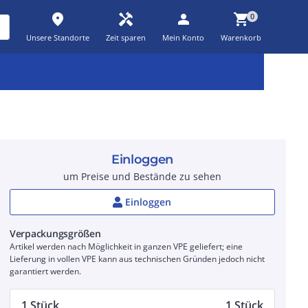
place
handyman
person
shopping_cart
0
Unsere Standorte
Zeit sparen
Mein Konto
Warenkorb
Kernsortiment
Kampagnen
Aktionen
workspace_premium
auto_awesome
percent_discount
Einloggen
um Preise und Bestände zu sehen
Einloggen
Verpackungsgrößen
Artikel werden nach Möglichkeit in ganzen VPE geliefert; eine
Lieferung in vollen VPE kann aus technischen Gründen jedoch nicht
garantiert werden.
1 Stück
1 Stück