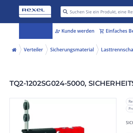
Kategorien
Kunde werden
Einfaches B
menu_book
person_add
shopping_cart
Verteiler
Sicherungsmaterial
Lasttrennscha
TQ2-1202SG024-5000, SICHERHEI
Re
Pr
SI