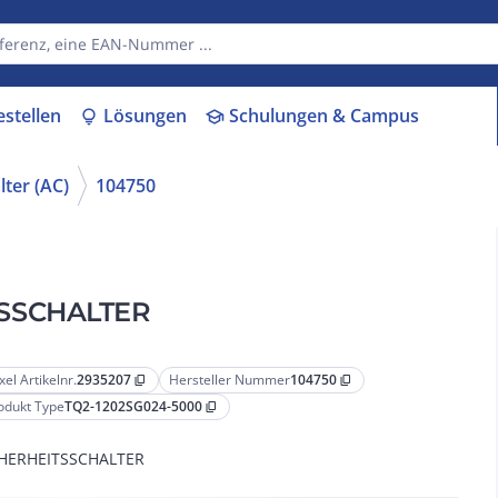
estellen
Lösungen
Schulungen & Campus
lightbulb
school
lter (AC)
104750
TSSCHALTER
xel Artikelnr.
2935207
Hersteller Nummer
104750
content_copy
content_copy
odukt Type
TQ2-1202SG024-5000
content_copy
CHERHEITSSCHALTER