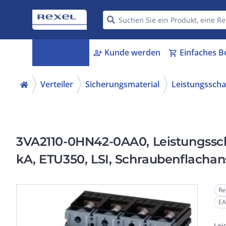
Kategorien
Kunde werden
Einfaches B
menu_book
person_add
shopping_cart
Verteiler
Sicherungsmaterial
Leistungsscha
3VA2110-0HN42-0AA0, Leistungsscha
kA, ETU350, LSI, Schraubenflachan
Re
EA
Lei