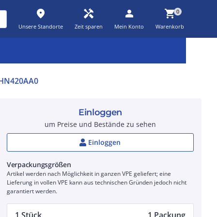
place
handyman
person
shopping_cart
0
Unsere Standorte
Zeit sparen
Mein Konto
Warenkorb
Kernsortiment
Kampagnen
Aktionen
workspace_premium
auto_awesome
percent_discount
HN420AA0
Einloggen
um Preise und Bestände zu sehen
Einloggen
Verpackungsgrößen
Artikel werden nach Möglichkeit in ganzen VPE geliefert; eine
Lieferung in vollen VPE kann aus technischen Gründen jedoch nicht
garantiert werden.
1 Stück
1 Packung