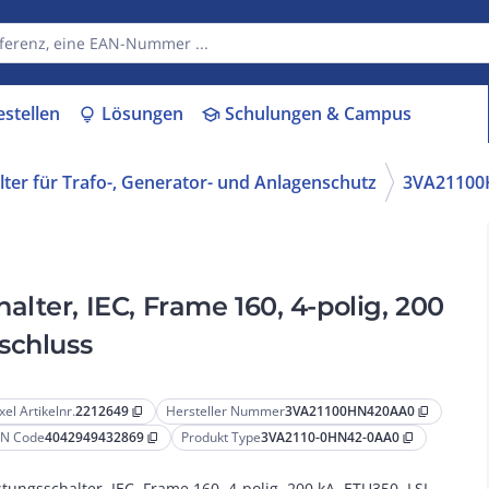
estellen
Lösungen
Schulungen & Campus
lightbulb
school
lter für Trafo-, Generator- und Anlagenschutz
3VA21100
lter, IEC, Frame 160, 4-polig, 200
schluss
xel Artikelnr.
2212649
Hersteller Nummer
3VA21100HN420AA0
content_copy
content_copy
N Code
4042949432869
Produkt Type
3VA2110-0HN42-0AA0
content_copy
content_copy
stungsschalter, IEC, Frame 160, 4-polig, 200 kA, ETU350, LSI,