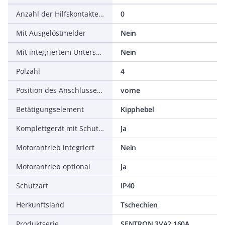
Anzahl der Hilfskontakte als Wechsler
0
Mit Ausgelöstmelder
Nein
Mit integriertem Unterspannungsauslöser
Nein
Polzahl
4
Position des Anschlusses für Hauptstromkreis
vorne
Betätigungselement
Kipphebel
Komplettgerät mit Schutzeinheit
Ja
Motorantrieb integriert
Nein
Motorantrieb optional
Ja
Schutzart
IP40
Herkunftsland
Tschechien
Produktserie
SENTRON 3VA2 160A