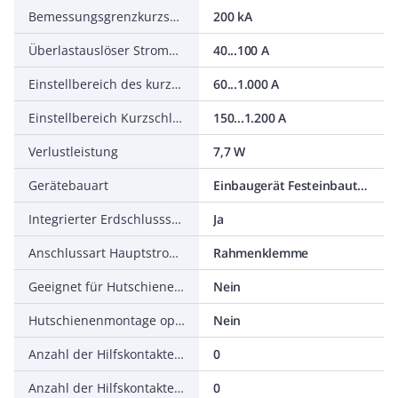
Bemessungsgrenzkurzschlussausschaltstrom Icu bei 400 V, 50 Hz
200 kA
Überlastauslöser Stromeinstellung
40...100 A
Einstellbereich des kurzzeitverzögerten Kurzschlussauslösers
60...1.000 A
Einstellbereich Kurzschlussauslöser
150...1.200 A
Verlustleistung
7,7 W
Gerätebauart
Einbaugerät Festeinbautechnik
Integrierter Erdschlussschutz
Ja
Anschlussart Hauptstromkreis
Rahmenklemme
Geeignet für Hutschienenmontage
Nein
Hutschienenmontage optional
Nein
Anzahl der Hilfskontakte als Öffner
0
Anzahl der Hilfskontakte als Schließer
0