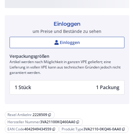
Einloggen
um Preise und Bestände zu sehen
Einloggen
Verpackungsgrößen
Artikel werden nach Möglichkeit in ganzen VPE geliefert; eine
Lieferung in vollen VPE kann aus technischen Gründen jedoch nicht
garantiert werden.
1 Stück
1 Packung
Rexel Artikelnr.
2228509
content_copy
Hersteller Nummer
3VA21100KQ460AA0
content_copy
EAN Code
4042949434559
Produkt Type
3VA2110-0KQ46-0AA0
content_copy
content_copy