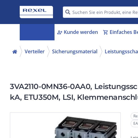
Kategorien
Kunde werden
Einfaches B
menu_book
person_add
shopping_cart
Verteiler
Sicherungsmaterial
Leistungsscha
3VA2110-0MN36-0AA0, Leistungsscha
kA, ETU350M, LSI, Klemmenanschl
Re
EA
Lei