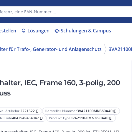
estellen
Lösungen
Schulungen & Campus
lightbulb
school
lter für Trafo-, Generator- und Anlagenschutz
3VA2110
lter, IEC, Frame 160, 3-polig, 200
uss
xel Artikelnr.
2221322
Hersteller Nummer
3VA21100MN360AA0
content_copy
content_copy
N Code
4042949434047
Produkt Type
3VA2110-0MN36-0AA0
content_copy
content_copy
stungsschalter, IEC, Frame 160, 3-polig, 200 kA, ETU350M, LSI,