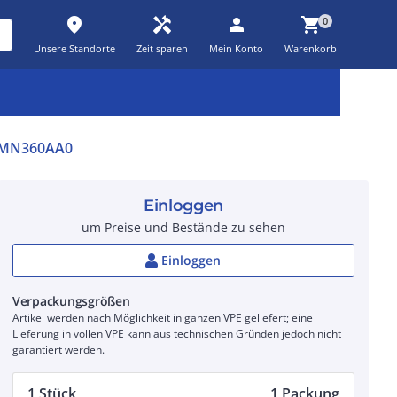
place
handyman
person
shopping_cart
0
Unsere Standorte
Zeit sparen
Mein Konto
Warenkorb
Kernsortiment
Kampagnen
Aktionen
workspace_premium
auto_awesome
percent_discount
0MN360AA0
Einloggen
um Preise und Bestände zu sehen
Einloggen
Verpackungsgrößen
Artikel werden nach Möglichkeit in ganzen VPE geliefert; eine
Lieferung in vollen VPE kann aus technischen Gründen jedoch nicht
garantiert werden.
1 Stück
1 Packung