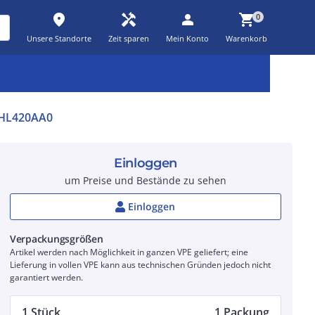
place
handyman
person
shopping_cart
0
Unsere Standorte
Zeit sparen
Mein Konto
Warenkorb
Kernsortiment
Kampagnen
Aktionen
workspace_premium
auto_awesome
percent_discount
HL420AA0
Einloggen
um Preise und Bestände zu sehen
Einloggen
Verpackungsgrößen
Artikel werden nach Möglichkeit in ganzen VPE geliefert; eine
Lieferung in vollen VPE kann aus technischen Gründen jedoch nicht
garantiert werden.
1 Stück
1 Packung