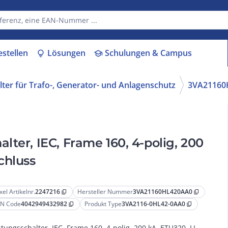
estellen
Lösungen
Schulungen & Campus
lightbulb
school
lter für Trafo-, Generator- und Anlagenschutz
3VA21160
ter, IEC, Frame 160, 4-polig, 200
chluss
xel Artikelnr.
2247216
Hersteller Nummer
3VA21160HL420AA0
content_copy
content_copy
N Code
4042949432982
Produkt Type
3VA2116-0HL42-0AA0
content_copy
content_copy
stungsschalter, IEC, Frame 160, 4-polig, 200 kA, ETU320, LI,