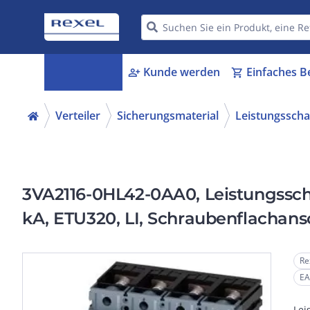
Kategorien
Kunde werden
Einfaches B
menu_book
person_add
shopping_cart
Verteiler
Sicherungsmaterial
Leistungsscha
3VA2116-0HL42-0AA0, Leistungsschal
kA, ETU320, LI, Schraubenflachans
Re
EA
Lei