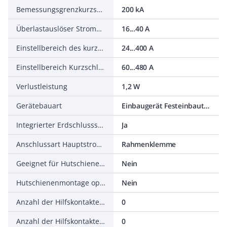
Bemessungsgrenzkurzschlussausschaltstrom Icu bei 400 V, 50 Hz
200 kA
Überlastauslöser Stromeinstellung
16...40 A
Einstellbereich des kurzzeitverzögerten Kurzschlussauslösers
24...400 A
Einstellbereich Kurzschlussauslöser
60...480 A
Verlustleistung
1,2 W
Gerätebauart
Einbaugerät Festeinbautechnik
Integrierter Erdschlussschutz
Ja
Anschlussart Hauptstromkreis
Rahmenklemme
Geeignet für Hutschienenmontage
Nein
Hutschienenmontage optional
Nein
Anzahl der Hilfskontakte als Öffner
0
Anzahl der Hilfskontakte als Schließer
0