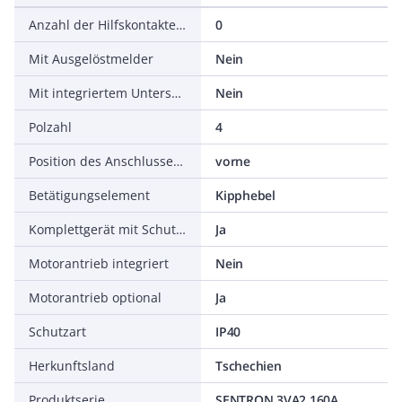
Anzahl der Hilfskontakte als Wechsler
0
Mit Ausgelöstmelder
Nein
Mit integriertem Unterspannungsauslöser
Nein
Polzahl
4
Position des Anschlusses für Hauptstromkreis
vorne
Betätigungselement
Kipphebel
Komplettgerät mit Schutzeinheit
Ja
Motorantrieb integriert
Nein
Motorantrieb optional
Ja
Schutzart
IP40
Herkunftsland
Tschechien
Produktserie
SENTRON 3VA2 160A