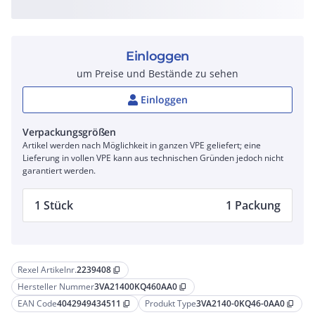
Einloggen
um Preise und Bestände zu sehen
Einloggen
Verpackungsgrößen
Artikel werden nach Möglichkeit in ganzen VPE geliefert; eine
Lieferung in vollen VPE kann aus technischen Gründen jedoch nicht
garantiert werden.
1 Stück
1 Packung
Rexel Artikelnr.
2239408
content_copy
Hersteller Nummer
3VA21400KQ460AA0
content_copy
EAN Code
4042949434511
Produkt Type
3VA2140-0KQ46-0AA0
content_copy
content_copy