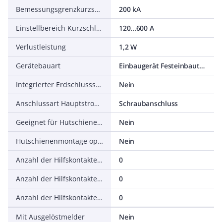
Bemessungsgrenzkurzschlussausschaltstrom Icu bei 400 V, 50 Hz
200 kA
Einstellbereich Kurzschlussauslöser
120...600 A
Verlustleistung
1,2 W
Gerätebauart
Einbaugerät Festeinbautechnik
Integrierter Erdschlussschutz
Nein
Anschlussart Hauptstromkreis
Schraubanschluss
Geeignet für Hutschienenmontage
Nein
Hutschienenmontage optional
Nein
Anzahl der Hilfskontakte als Öffner
0
Anzahl der Hilfskontakte als Schließer
0
Anzahl der Hilfskontakte als Wechsler
0
Mit Ausgelöstmelder
Nein