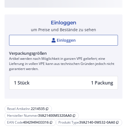
Einloggen
um Preise und Bestände zu sehen
Einloggen
Verpackungsgrößen
Artikel werden nach Möglichkeit in ganzen VPE geliefert; eine
Lieferung in vollen VPE kann aus technischen Gründen jedoch nicht
garantiert werden.
1 Stück
1 Packung
Rexel Artikelnr.
2214535
content_copy
Hersteller Nummer
3VA21400MS320AA0
content_copy
EAN Code
4042949433316
Produkt Type
3VA2140-0MS32-0AA0
content_copy
content_copy