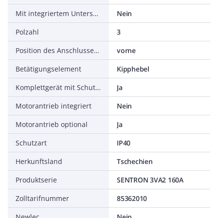
Mit integriertem Unterspannungsauslöser
Nein
Polzahl
3
Position des Anschlusses für Hauptstromkreis
vorne
Betätigungselement
Kipphebel
Komplettgerät mit Schutzeinheit
Ja
Motorantrieb integriert
Nein
Motorantrieb optional
Ja
Schutzart
IP40
Herkunftsland
Tschechien
Produktserie
SENTRON 3VA2 160A
Zolltarifnummer
85362010
Newlec
Nein