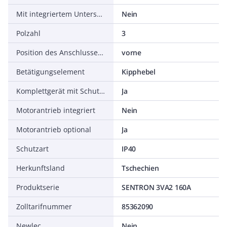
Mit integriertem Unterspannungsauslöser
Nein
Polzahl
3
Position des Anschlusses für Hauptstromkreis
vorne
Betätigungselement
Kipphebel
Komplettgerät mit Schutzeinheit
Ja
Motorantrieb integriert
Nein
Motorantrieb optional
Ja
Schutzart
IP40
Herkunftsland
Tschechien
Produktserie
SENTRON 3VA2 160A
Zolltarifnummer
85362090
Newlec
Nein