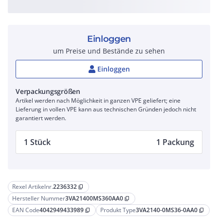
Einloggen
um Preise und Bestände zu sehen
Einloggen
Verpackungsgrößen
Artikel werden nach Möglichkeit in ganzen VPE geliefert; eine
Lieferung in vollen VPE kann aus technischen Gründen jedoch nicht
garantiert werden.
1 Stück
1 Packung
Rexel Artikelnr.
2236332
content_copy
Hersteller Nummer
3VA21400MS360AA0
content_copy
EAN Code
4042949433989
Produkt Type
3VA2140-0MS36-0AA0
content_copy
content_copy