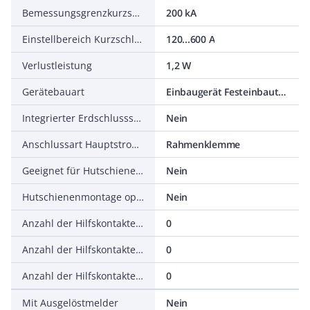
Bemessungsgrenzkurzschlussausschaltstrom Icu bei 400 V, 50 Hz
200 kA
Einstellbereich Kurzschlussauslöser
120...600 A
Verlustleistung
1,2 W
Gerätebauart
Einbaugerät Festeinbautechnik
Integrierter Erdschlussschutz
Nein
Anschlussart Hauptstromkreis
Rahmenklemme
Geeignet für Hutschienenmontage
Nein
Hutschienenmontage optional
Nein
Anzahl der Hilfskontakte als Öffner
0
Anzahl der Hilfskontakte als Schließer
0
Anzahl der Hilfskontakte als Wechsler
0
Mit Ausgelöstmelder
Nein