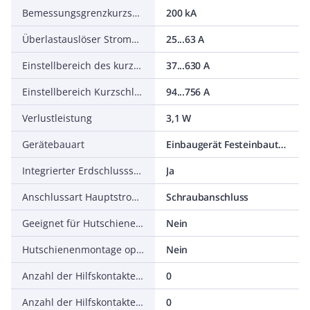
Bemessungsgrenzkurzschlussausschaltstrom Icu bei 400 V, 50 Hz
200 kA
Überlastauslöser Stromeinstellung
25...63 A
Einstellbereich des kurzzeitverzögerten Kurzschlussauslösers
37...630 A
Einstellbereich Kurzschlussauslöser
94...756 A
Verlustleistung
3,1 W
Gerätebauart
Einbaugerät Festeinbautechnik
Integrierter Erdschlussschutz
Ja
Anschlussart Hauptstromkreis
Schraubanschluss
Geeignet für Hutschienenmontage
Nein
Hutschienenmontage optional
Nein
Anzahl der Hilfskontakte als Öffner
0
Anzahl der Hilfskontakte als Schließer
0