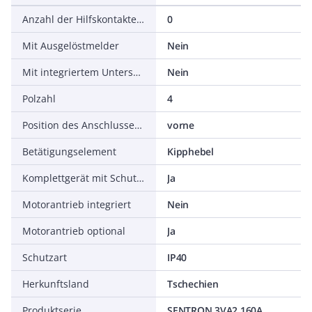
Anzahl der Hilfskontakte als Wechsler
0
Mit Ausgelöstmelder
Nein
Mit integriertem Unterspannungsauslöser
Nein
Polzahl
4
Position des Anschlusses für Hauptstromkreis
vorne
Betätigungselement
Kipphebel
Komplettgerät mit Schutzeinheit
Ja
Motorantrieb integriert
Nein
Motorantrieb optional
Ja
Schutzart
IP40
Herkunftsland
Tschechien
Produktserie
SENTRON 3VA2 160A