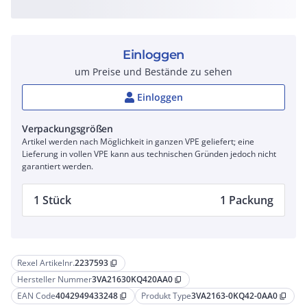
Einloggen
um Preise und Bestände zu sehen
Einloggen
Verpackungsgrößen
Artikel werden nach Möglichkeit in ganzen VPE geliefert; eine
Lieferung in vollen VPE kann aus technischen Gründen jedoch nicht
garantiert werden.
1 Stück
1 Packung
Rexel Artikelnr.
2237593
content_copy
Hersteller Nummer
3VA21630KQ420AA0
content_copy
EAN Code
4042949433248
Produkt Type
3VA2163-0KQ42-0AA0
content_copy
content_copy