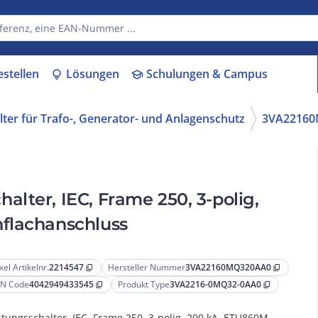
estellen
Lösungen
Schulungen & Campus
lightbulb
school
lter für Trafo-, Generator- und Anlagenschutz
3VA2216
lter, IEC, Frame 250, 3-polig,
flachanschluss
xel Artikelnr.
2214547
Hersteller Nummer
3VA22160MQ320AA0
content_copy
content_copy
N Code
4042949433545
Produkt Type
3VA2216-0MQ32-0AA0
content_copy
content_copy
stungsschalter, IEC, Frame 250, 3-polig, 200 kA, ETU860M,