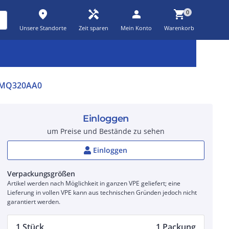
place
handyman
person
shopping_cart
0
Unsere Standorte
Zeit sparen
Mein Konto
Warenkorb
Kernsortiment
Kampagnen
Aktionen
workspace_premium
auto_awesome
percent_discount
0MQ320AA0
Einloggen
um Preise und Bestände zu sehen
Einloggen
Verpackungsgrößen
Artikel werden nach Möglichkeit in ganzen VPE geliefert; eine
Lieferung in vollen VPE kann aus technischen Gründen jedoch nicht
garantiert werden.
1 Stück
1 Packung