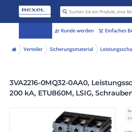
Kategorien
Kunde werden
Einfaches B
menu_book
person_add
shopping_cart
Verteiler
Sicherungsmaterial
Leistungsscha
3VA2216-0MQ32-0AA0, Leistungsscha
200 kA, ETU860M, LSIG, Schrauben
Re
EA
Lei