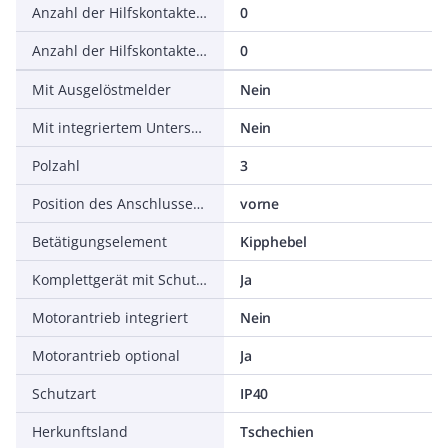
Anzahl der Hilfskontakte als Schließer
0
Anzahl der Hilfskontakte als Wechsler
0
Mit Ausgelöstmelder
Nein
Mit integriertem Unterspannungsauslöser
Nein
Polzahl
3
Position des Anschlusses für Hauptstromkreis
vorne
Betätigungselement
Kipphebel
Komplettgerät mit Schutzeinheit
Ja
Motorantrieb integriert
Nein
Motorantrieb optional
Ja
Schutzart
IP40
Herkunftsland
Tschechien