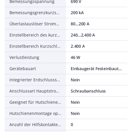
Bemessungsspannung
690 V
Bemessungsgrenzkurzschlussausschaltstrom Icu bei 400 V, 50 Hz
200 kA
Überlastauslöser Stromeinstellung
80...200 A
Einstellbereich des kurzzeitverzögerten Kurzschlussauslösers
240...2.400 A
Einstellbereich Kurzschlussauslöser
2.400 A
Verlustleistung
46 W
Gerätebauart
Einbaugerät Festeinbautechnik
Integrierter Erdschlussschutz
Nein
Anschlussart Hauptstromkreis
Schraubanschluss
Geeignet für Hutschienenmontage
Nein
Hutschienenmontage optional
Nein
Anzahl der Hilfskontakte als Öffner
0