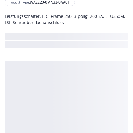
Produkt Type
3VA2220-0MN32-0AA0
content_copy
Leistungsschalter, IEC, Frame 250, 3-polig, 200 kA, ETU350M,
LSI, Schraubenflachanschluss