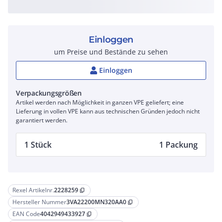
Einloggen
um Preise und Bestände zu sehen
Einloggen
Verpackungsgrößen
Artikel werden nach Möglichkeit in ganzen VPE geliefert; eine
Lieferung in vollen VPE kann aus technischen Gründen jedoch nicht
garantiert werden.
1 Stück
1 Packung
Rexel Artikelnr.
2228259
content_copy
Hersteller Nummer
3VA22200MN320AA0
content_copy
EAN Code
4042949433927
content_copy