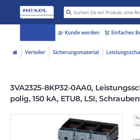
Kategorien
Kunde werden
Einfaches B
menu_book
person_add
shopping_cart
Verteiler
Sicherungsmaterial
Leistungsscha
3VA2325-8KP32-0AA0, Leistungsscha
polig, 150 kA, ETU8, LSI, Schraube
Re
EA
Lei