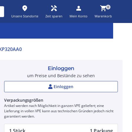
place
handyman
person
shopping_cart
0
Unsere Standorte
Zeit sparen
Mein Konto
Warenkorb
Kernsortiment
Kampagnen
Aktionen
workspace_premium
auto_awesome
percent_discount
KP320AA0
Einloggen
um Preise und Bestände zu sehen
Einloggen
Verpackungsgrößen
Artikel werden nach Möglichkeit in ganzen VPE geliefert; eine
Lieferung in vollen VPE kann aus technischen Gründen jedoch nicht
garantiert werden.
1 Stück
1 Packung