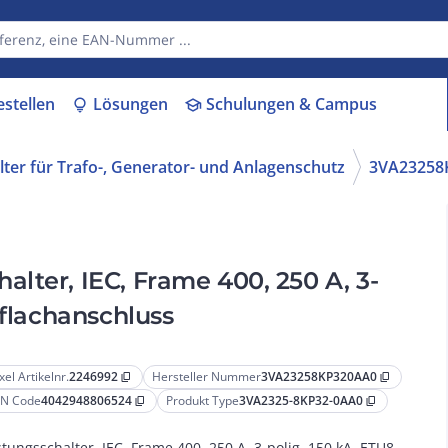
estellen
Lösungen
Schulungen & Campus
lightbulb
school
lter für Trafo-, Generator- und Anlagenschutz
3VA23258
lter, IEC, Frame 400, 250 A, 3-
nflachanschluss
xel Artikelnr.
2246992
Hersteller Nummer
3VA23258KP320AA0
content_copy
content_copy
N Code
4042948806524
Produkt Type
3VA2325-8KP32-0AA0
content_copy
content_copy
stungsschalter, IEC, Frame 400, 250 A, 3-polig, 150 kA, ETU8,