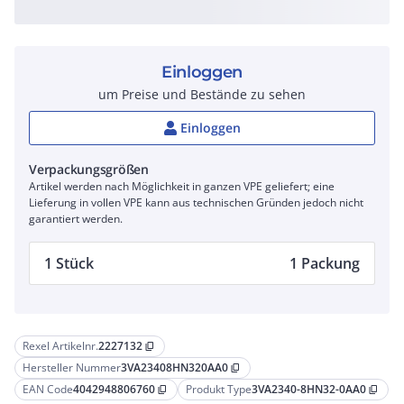
Einloggen
um Preise und Bestände zu sehen
Einloggen
Verpackungsgrößen
Artikel werden nach Möglichkeit in ganzen VPE geliefert; eine
Lieferung in vollen VPE kann aus technischen Gründen jedoch nicht
garantiert werden.
1 Stück
1 Packung
Rexel Artikelnr.
2227132
content_copy
Hersteller Nummer
3VA23408HN320AA0
content_copy
EAN Code
4042948806760
Produkt Type
3VA2340-8HN32-0AA0
content_copy
content_copy