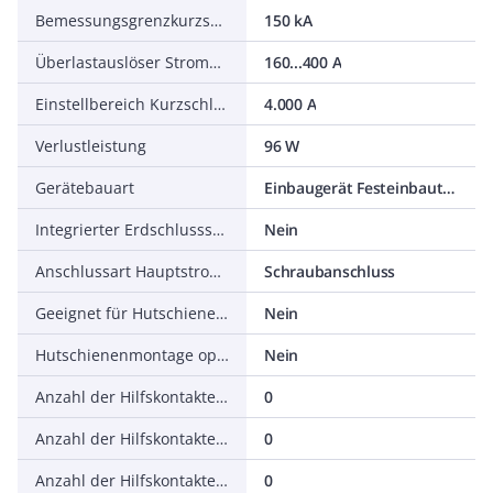
Bemessungsgrenzkurzschlussausschaltstrom Icu bei 400 V, 50 Hz
150 kA
Überlastauslöser Stromeinstellung
160...400 A
Einstellbereich Kurzschlussauslöser
4.000 A
Verlustleistung
96 W
Gerätebauart
Einbaugerät Festeinbautechnik
Integrierter Erdschlussschutz
Nein
Anschlussart Hauptstromkreis
Schraubanschluss
Geeignet für Hutschienenmontage
Nein
Hutschienenmontage optional
Nein
Anzahl der Hilfskontakte als Öffner
0
Anzahl der Hilfskontakte als Schließer
0
Anzahl der Hilfskontakte als Wechsler
0