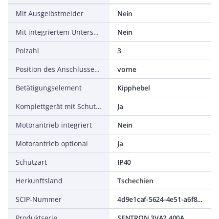
Mit Ausgelöstmelder
Nein
Mit integriertem Unterspannungsauslöser
Nein
Polzahl
3
Position des Anschlusses für Hauptstromkreis
vorne
Betätigungselement
Kipphebel
Komplettgerät mit Schutzeinheit
Ja
Motorantrieb integriert
Nein
Motorantrieb optional
Ja
Schutzart
IP40
Herkunftsland
Tschechien
SCIP-Nummer
4d9e1caf-5624-4e51-a6f8-317406d22854
Produktserie
SENTRON 3VA2 400A