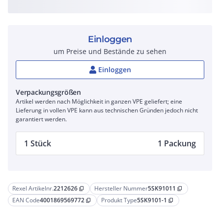
Einloggen
um Preise und Bestände zu sehen
Einloggen
Verpackungsgrößen
Artikel werden nach Möglichkeit in ganzen VPE geliefert; eine
Lieferung in vollen VPE kann aus technischen Gründen jedoch nicht
garantiert werden.
1 Stück
1 Packung
Rexel Artikelnr.
2212626
Hersteller Nummer
5SK91011
content_copy
content_copy
EAN Code
4001869569772
Produkt Type
5SK9101-1
content_copy
content_copy