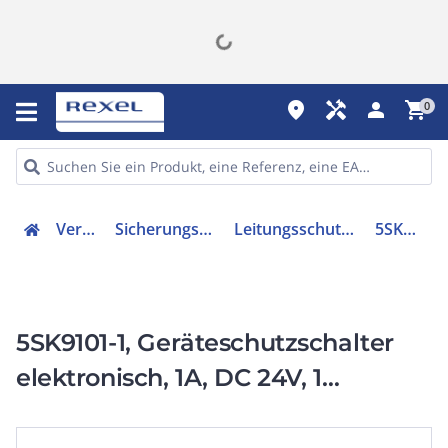
place
handyman
person
shopping_cart
0
Verteiler
Sicherungsmaterial
Leitungsschutzschalter
5SK91011
5SK9101-1, Geräteschutzschalter
elektronisch, 1A, DC 24V, 1
Hilfsschalter