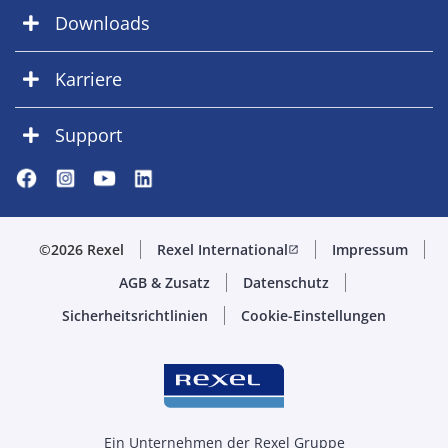
Downloads
Karriere
Support
©2026 Rexel
Rexel International
Impressum
open_in_new
AGB & Zusatz
Datenschutz
Sicherheitsrichtlinien
Cookie-Einstellungen
Ein Unternehmen der Rexel Gruppe