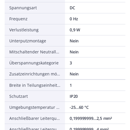
Spannungsart
DC
Frequenz
0 Hz
Verlustleistung
0,9 W
Unterputzmontage
Nein
Mitschaltender Neutralleiter
Nein
Überspannungskategorie
3
Zusatzeinrichtungen möglich
Nein
Breite in Teilungseinheiten
1
Schutzart
IP20
Umgebungstemperatur während des Betriebs
-25...60 °C
Anschließbarer Leiterquerschnitt mehrdrähtig
0,199999999...2,5 mm²
Anschließbarer Leiterquerschnitt eindrähtig
0,199999999...4 mm²