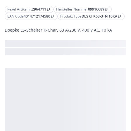
Rexel Artikelnr.
2964711
Hersteller Nummer
09916689
content_copy
content_copy
EAN Code
4014712174580
Produkt Type
DLS 6I K63-3+N 10KA
content_copy
content_copy
Doepke LS-Schalter K-Char, 63 A/230 V, 400 V AC, 10 kA