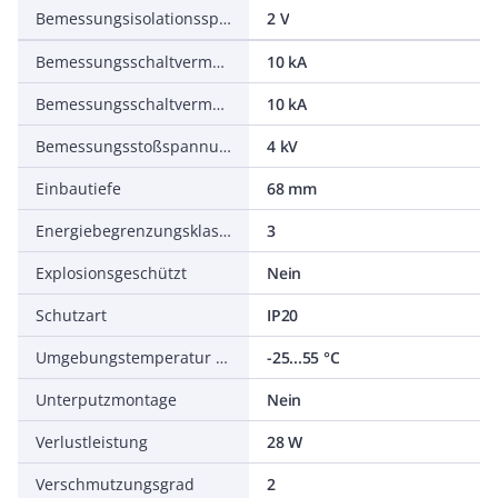
Bemessungsisolationsspannung Ui
2 V
Bemessungsschaltvermögen Icn nach EN 60898 bei 230 V
10 kA
Bemessungsschaltvermögen Icn nach EN 60898 bei 400 V
10 kA
Bemessungsstoßspannungsfestigkeit Uimp
4 kV
Einbautiefe
68 mm
Energiebegrenzungsklasse
3
Explosionsgeschützt
Nein
Schutzart
IP20
Umgebungstemperatur während des Betriebs
-25...55 °C
Unterputzmontage
Nein
Verlustleistung
28 W
Verschmutzungsgrad
2