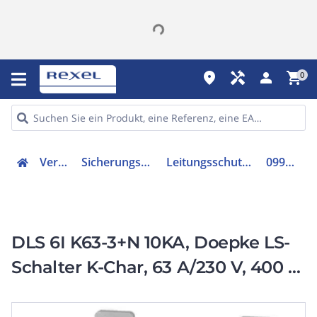
place
handyman
person
shopping_cart
0
Verteiler
Sicherungsmaterial
Leitungsschutzschalter
09916689
DLS 6I K63-3+N 10KA, Doepke LS-
Schalter K-Char, 63 A/230 V, 400 V
AC, 10 kA