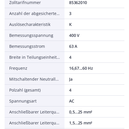
Zolltarifnummer
85362010
Anzahl der abgesicherten Pole
3
Auslösecharakteristik
K
Bemessungsspannung
400 V
Bemessungsstrom
63 A
Breite in Teilungseinheiten
4
Frequenz
16,67...60 Hz
Mitschaltender Neutralleiter
Ja
Polzahl (gesamt)
4
Spannungsart
AC
Anschließbarer Leiterquerschnitt eindrähtig
0,5...25 mm²
Anschließbarer Leiterquerschnitt mehrdrähtig
1,5...25 mm²