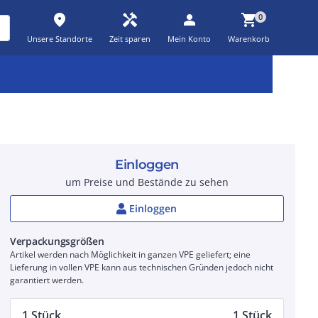
place
handyman
person
shopping_cart
0
Unsere Standorte
Zeit sparen
Mein Konto
Warenkorb
Kernsortiment
Kampagnen
Aktionen
workspace_premium
auto_awesome
percent_discount
Einloggen
um Preise und Bestände zu sehen
Einloggen
Verpackungsgrößen
Artikel werden nach Möglichkeit in ganzen VPE geliefert; eine
Lieferung in vollen VPE kann aus technischen Gründen jedoch nicht
garantiert werden.
1 Stück
1 Stück