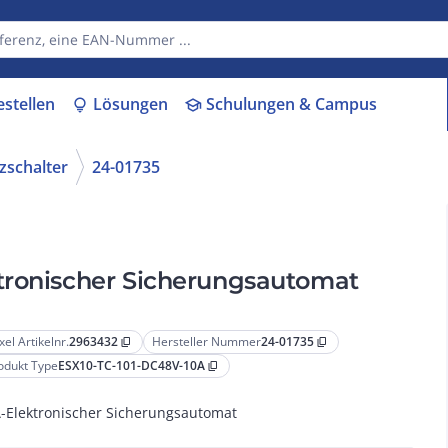
estellen
Lösungen
Schulungen & Campus
lightbulb
school
zschalter
24-01735
tronischer Sicherungsautomat
xel Artikelnr.
2963432
Hersteller Nummer
24-01735
content_copy
content_copy
odukt Type
ESX10-TC-101-DC48V-10A
content_copy
-Elektronischer Sicherungsautomat