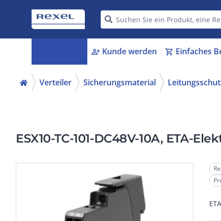
Kategorien
Kunde werden
Einfaches B
menu_book
person_add
shopping_cart
Verteiler
Sicherungsmaterial
Leitungsschut
ESX10-TC-101-DC48V-10A, ETA-Elek
Re
Pr
ETA