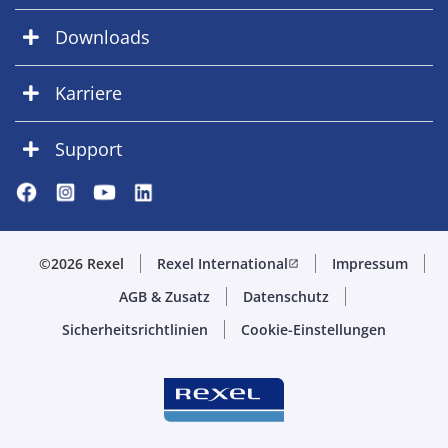
Downloads
Karriere
Support
©2026 Rexel
Rexel International
Impressum
open_in_new
AGB & Zusatz
Datenschutz
Sicherheitsrichtlinien
Cookie-Einstellungen