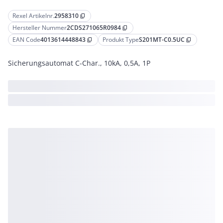
Rexel Artikelnr.
2958310
content_copy
Hersteller Nummer
2CDS271065R0984
content_copy
EAN Code
4013614448843
Produkt Type
S201MT-C0.5UC
content_copy
content_copy
Sicherungsautomat C-Char., 10kA, 0,5A, 1P