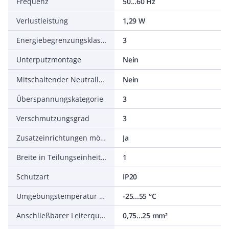
Frequenz
50...60 Hz
Verlustleistung
1,29 W
Energiebegrenzungsklasse
3
Unterputzmontage
Nein
Mitschaltender Neutralleiter
Nein
Überspannungskategorie
3
Verschmutzungsgrad
3
Zusatzeinrichtungen möglich
Ja
Breite in Teilungseinheiten
1
Schutzart
IP20
Umgebungstemperatur während des Betriebs
-25...55 °C
Anschließbarer Leiterquerschnitt mehrdrähtig
0,75...25 mm²