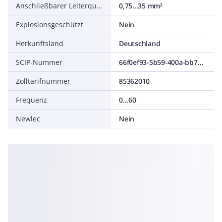
Anschließbarer Leiterquerschnitt eindrähtig
0,75...35 mm²
Explosionsgeschützt
Nein
Herkunftsland
Deutschland
SCIP-Nummer
66f0ef93-5b59-400a-bb70-3d18815e7f65
Zolltarifnummer
85362010
Frequenz
0...60
Newlec
Nein