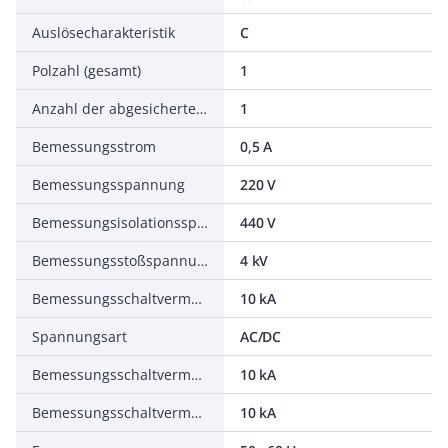
Auslösecharakteristik
C
Polzahl (gesamt)
1
Anzahl der abgesicherten Pole
1
Bemessungsstrom
0,5 A
Bemessungsspannung
220 V
Bemessungsisolationsspannung Ui
440 V
Bemessungsstoßspannungsfestigkeit Uimp
4 kV
Bemessungsschaltvermögen Icn nach EN 60898 bei 230 V
10 kA
Spannungsart
AC/DC
Bemessungsschaltvermögen Icn nach EN 60898 bei 400 V
10 kA
Bemessungsschaltvermögen Icu nach IEC 60947-2 bei 230 V
10 kA