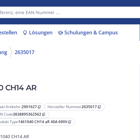
estellen
Lösungen
Schulungen & Campus
lightbulb
school
ung
2635017
40 CH14 AR
xel Artikelnr.
2901627
Hersteller Nummer
2635017
content_copy
content_copy
N Code
3838895362562
content_copy
odukt Type
1461040 CH14 aR 40A 690V
content_copy
1040 CH14 AR