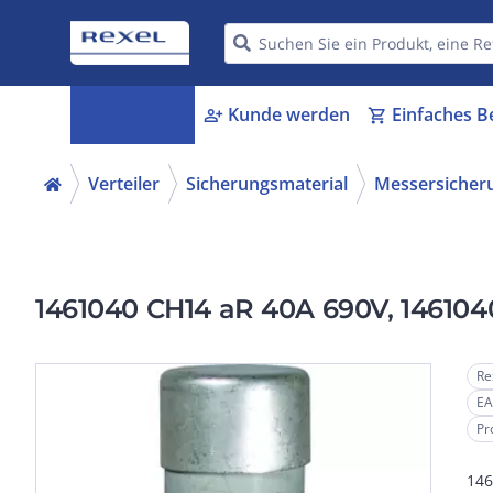
Kategorien
Kunde werden
Einfaches B
menu_book
person_add
shopping_cart
Verteiler
Sicherungsmaterial
Messersicher
1461040 CH14 aR 40A 690V, 14610
Re
EA
Pr
146