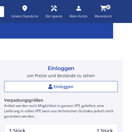
place
handyman
person
shopping_cart
0
Unsere Standorte
Zeit sparen
Mein Konto
Warenkorb
Kernsortiment
Kampagnen
Aktionen
workspace_premium
auto_awesome
percent_discount
Einloggen
um Preise und Bestände zu sehen
Einloggen
Verpackungsgrößen
Artikel werden nach Möglichkeit in ganzen VPE geliefert; eine
Lieferung in vollen VPE kann aus technischen Gründen jedoch nicht
garantiert werden.
1 Stück
1 Stück