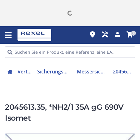
place
handyman
person
shopping_cart
0
Verteiler
Sicherungsmaterial
Messersicherung
2045613.35
2045613.35, *NH2/1 35A gG 690V
Isomet