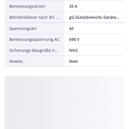
Bemessungsstrom
35 A
Betriebsklasse nach IEC 60269
gG (Ganzbereichs-Geräteschutz)
Spannungsart
AC
Bemessungsspannung AC
690 V
Sicherungs-Baugröße nach IEC 60269
NH2
Newlec
Nein