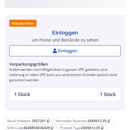
Volatiler Preis
Einloggen
um Preise und Bestände zu sehen
Einloggen
Verpackungsgrößen
Artikel werden nach Möglichkeit in ganzen VPE geliefert; eine
Lieferung in vollen VPE kann aus technischen Gründen jedoch nicht
garantiert werden.
1 Stück
1 Stück
Rexel Artikelnr.
2927261
Hersteller Nummer
2045613.35
content_copy
content_copy
EAN Code
4028854036439
Produkt Type
2045613.35
content_copy
content_copy